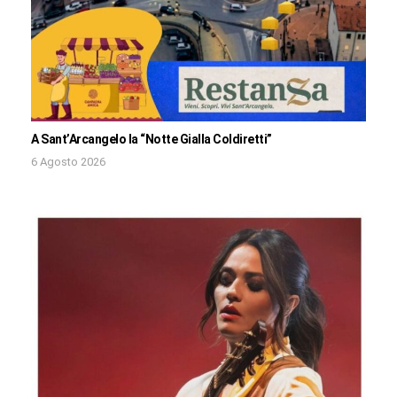
A Sant’Arcangelo la “Notte Gialla Coldiretti”
6 Agosto 2026