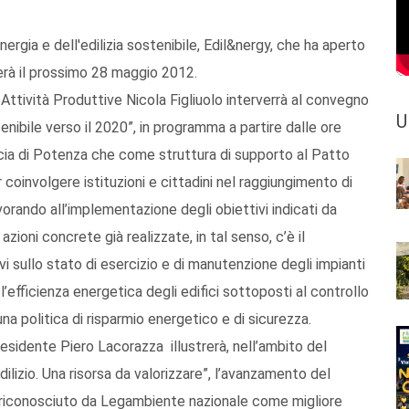
ergia e dell'edilizia sostenibile, Edil&nergy, che ha aperto
derà il prossimo 28 maggio 2012.
Attività Produttive Nicola Figliuolo interverrà al convegno
U
tenibile verso il 2020”, in programma a partire dalle ore
ncia di Potenza che come struttura di supporto al Patto
oinvolgere istituzioni e cittadini nel raggiungimento di
vorando all’implementazione degli obiettivi indicati da
azioni concrete già realizzate, in tal senso, c’è il
i sullo stato di esercizio e di manutenzione degli impianti
e l’efficienza energetica degli edifici sottoposti al controllo
una politica di risparmio energetico e di sicurezza.
esidente Piero Lacorazza illustrerà, nell’ambito del
ilizio. Una risorsa da valorizzare”, l’avanzamento del
 riconosciuto da Legambiente nazionale come migliore