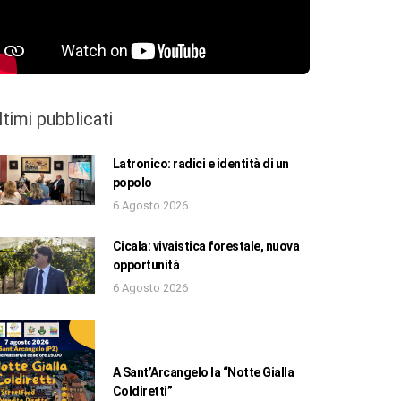
ltimi pubblicati
Latronico: radici e identità di un
popolo
6 Agosto 2026
Cicala: vivaistica forestale, nuova
opportunità
6 Agosto 2026
A Sant’Arcangelo la “Notte Gialla
Coldiretti”