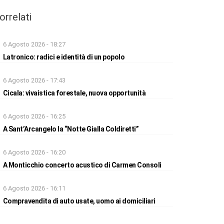
orrelati
6 Agosto 2026 - 18:27
Latronico: radici e identità di un popolo
6 Agosto 2026 - 17:43
Cicala: vivaistica forestale, nuova opportunità
6 Agosto 2026 - 16:25
A Sant’Arcangelo la “Notte Gialla Coldiretti”
6 Agosto 2026 - 16:20
A Monticchio concerto acustico di Carmen Consoli
6 Agosto 2026 - 16:11
Compravendita di auto usate, uomo ai domiciliari