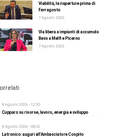
Viabilità, le riaperture prima di
Ferragosto
7 Agosto 2026
Via libera a impianti di accumulo
Bess a Melfi e Picerno
7 Agosto 2026
orrelati
8 Agosto 2026 - 12:30
Cupparo su risorse, lavoro, energia e sviluppo
8 Agosto 2026 - 08:02
Latronico: auguri all’Ambasciatore Cospito