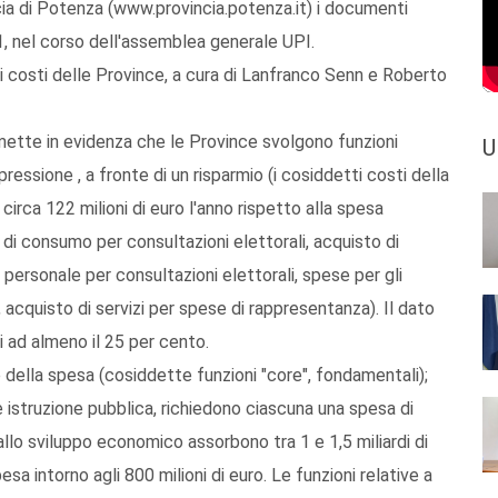
incia di Potenza (www.provincia.potenza.it) i documenti
, nel corso dell'assemblea generale UPI.
ui costi delle Province, a cura di Lanfranco Senn e Roberto
mette in evidenza che le Province svolgono funzioni
U
ppressione , a fronte di un risparmio (i cosiddetti costi della
circa 122 milioni di euro l'anno rispetto alla spesa
di consumo per consultazioni elettorali, acquisto di
al personale per consultazioni elettorali, spese per gli
i, acquisto di servizi per spese di rappresentanza). Il dato
ri ad almeno il 25 per cento.
 della spesa (cosiddette funzioni "core", fondamentali);
 e istruzione pubblica, richiedono ciascuna una spesa di
 allo sviluppo economico assorbono tra 1 e 1,5 miliardi di
sa intorno agli 800 milioni di euro. Le funzioni relative a