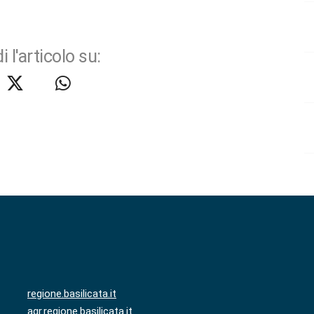
i l'articolo su:
regione.basilicata.it
agr.regione.basilicata.it