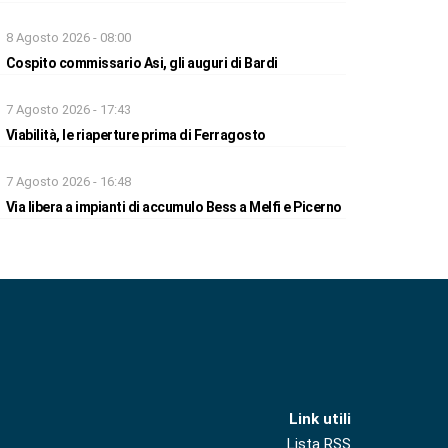
8 Agosto 2026 - 08:00
Cospito commissario Asi, gli auguri di Bardi
7 Agosto 2026 - 17:43
Viabilità, le riaperture prima di Ferragosto
7 Agosto 2026 - 16:48
Via libera a impianti di accumulo Bess a Melfi e Picerno
Link utili
Lista RSS