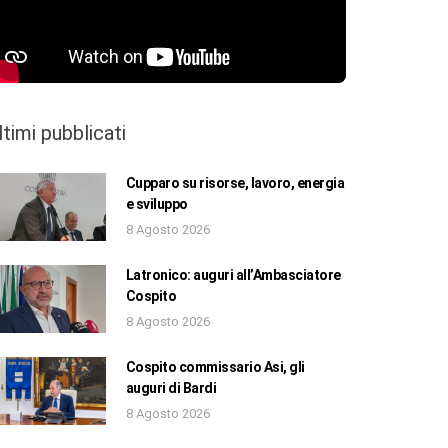
ltimi pubblicati
Cupparo su risorse, lavoro, energia
e sviluppo
8 Agosto 2026
Latronico: auguri all’Ambasciatore
Cospito
8 Agosto 2026
Cospito commissario Asi, gli
auguri di Bardi
8 Agosto 2026