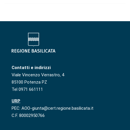
Contatti e indirizzi
Viale Vincenzo Verrastro, 4
85100 Potenza PZ
Tel 0971 661111
URP
PEC: AOO-giunta@cert.regione.basilicata.it
C.F. 80002950766