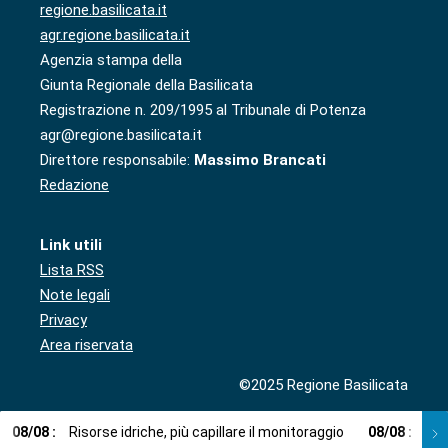
regione.basilicata.it
agr.regione.basilicata.it
Agenzia stampa della
Giunta Regionale della Basilicata
Registrazione n. 209/1995 al Tribunale di Potenza
agr@regione.basilicata.it
Direttore responsabile:
Massimo Brancati
Redazione
Link utili
Lista RSS
Note legali
Privacy
Area riservata
©2025 Regione Basilicata
08
/
08
:
Risorse idriche, più capillare il monitoraggio
08
/
08
:
Cup