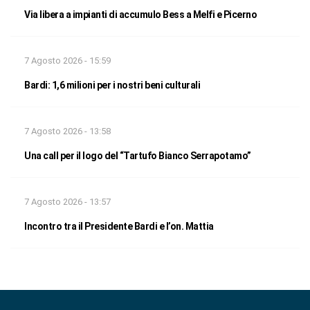
Via libera a impianti di accumulo Bess a Melfi e Picerno
7 Agosto 2026 - 15:59
Bardi: 1,6 milioni per i nostri beni culturali
7 Agosto 2026 - 13:58
Una call per il logo del “Tartufo Bianco Serrapotamo”
7 Agosto 2026 - 13:57
Incontro tra il Presidente Bardi e l’on. Mattia