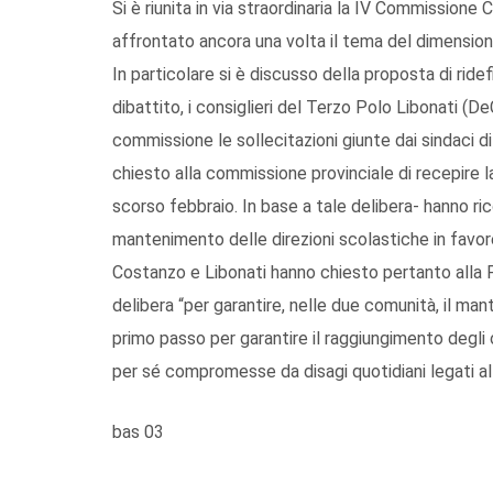
Si è riunita in via straordinaria la IV Commission
affrontato ancora una volta il tema del dimensi
In particolare si è discusso della proposta di ridefi
dibattito, i consiglieri del Terzo Polo Libonati (
commissione le sollecitazioni giunte dai sindaci d
chiesto alla commissione provinciale di recepire la
scorso febbraio. In base a tale delibera- hanno ri
mantenimento delle direzioni scolastiche in favor
Costanzo e Libonati hanno chiesto pertanto alla P
delibera “per garantire, nelle due comunità, il m
primo passo per garantire il raggiungimento degli ob
per sé compromesse da disagi quotidiani legati alle
bas 03