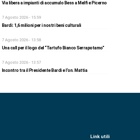
Via libera a impianti di accumulo Bess a Melfi e Picerno
7 Agosto 2026 - 15:59
Bardi: 1,6 milioni per i nostri beni culturali
7 Agosto 2026 - 13:58
Una call per il logo del “Tartufo Bianco Serrapotamo”
7 Agosto 2026 - 13:57
Incontro tra il Presidente Bardi e l’on. Mattia
Link utili