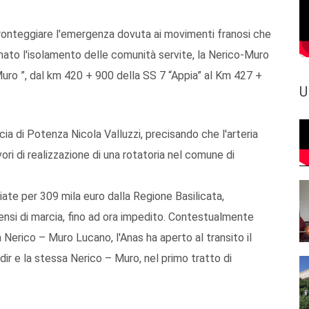
r fronteggiare l'emergenza dovuta ai movimenti franosi che
ato l'isolamento delle comunità servite, la Nerico-Muro
Muro ”, dal km 420 + 900 della SS 7 “Appia” al Km 427 +
U
cia di Potenza Nicola Valluzzi, precisando che l'arteria
ri di realizzazione di una rotatoria nel comune di
ate per 309 mila euro dalla Regione Basilicata,
sensi di marcia, fino ad ora impedito. Contestualmente
a Nerico – Muro Lucano, l'Anas ha aperto al transito il
ir e la stessa Nerico – Muro, nel primo tratto di