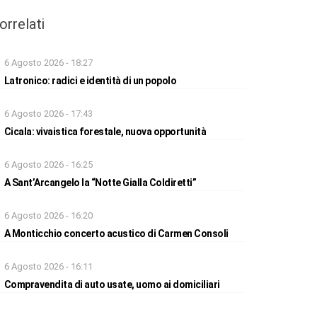
orrelati
6 Agosto 2026 - 18:27
Latronico: radici e identità di un popolo
6 Agosto 2026 - 17:43
Cicala: vivaistica forestale, nuova opportunità
6 Agosto 2026 - 16:25
A Sant’Arcangelo la “Notte Gialla Coldiretti”
6 Agosto 2026 - 16:20
A Monticchio concerto acustico di Carmen Consoli
6 Agosto 2026 - 16:11
Compravendita di auto usate, uomo ai domiciliari