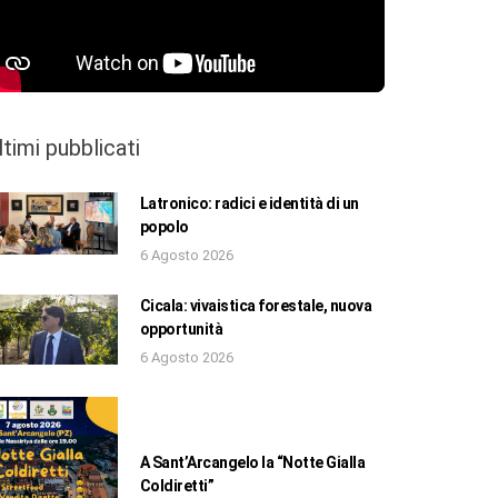
ltimi pubblicati
Latronico: radici e identità di un
popolo
6 Agosto 2026
Cicala: vivaistica forestale, nuova
opportunità
6 Agosto 2026
A Sant’Arcangelo la “Notte Gialla
Coldiretti”