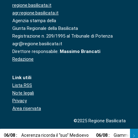
regione.basilicata.it
agr.regione.basilicata.it
Agenzia stampa della
Giunta Regionale della Basilicata
Registrazione n. 209/1995 al Tribunale di Potenza
agr@regione.basilicata.it
Direttore responsabile:
Massimo Brancati
Redazione
Link utili
Lista RSS
Note legali
Privacy
Area riservata
©2025 Regione Basilicata
06
/
08
:
Acerenza ricorda il “suo” Medioevo
06
/
08
:
Giammetta (