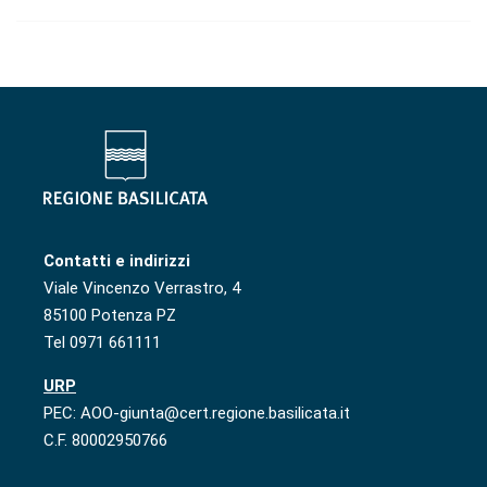
Contatti e indirizzi
Viale Vincenzo Verrastro, 4
85100 Potenza PZ
Tel 0971 661111
URP
PEC: AOO-giunta@cert.regione.basilicata.it
C.F. 80002950766