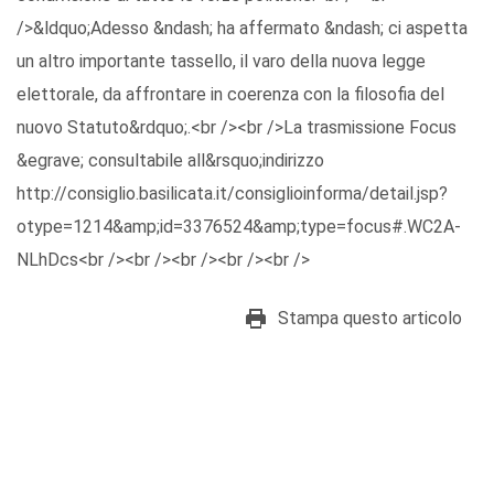
/>&ldquo;Adesso &ndash; ha affermato &ndash; ci aspetta
un altro importante tassello, il varo della nuova legge
elettorale, da affrontare in coerenza con la filosofia del
nuovo Statuto&rdquo;.<br /><br />La trasmissione Focus
&egrave; consultabile all&rsquo;indirizzo
http://consiglio.basilicata.it/consiglioinforma/detail.jsp?
otype=1214&amp;id=3376524&amp;type=focus#.WC2A-
NLhDcs<br /><br /><br /><br /><br />
Stampa questo articolo