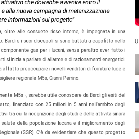
attuativo che dovrebbe avvenire entro il
to e alla nuova campagna di metanizzazione
are informazioni sul progetto”
a, oltre alle consuete risse interne, è impegnata in una
U
o. Bardi e i suoi discepoli si sono buttati a capofitto nello
a componente gas per i lucani, senza peraltro aver fatto i
i si inizia a parlare di allarme e di razionamenti energetici.
affatto preoccupare i novelli venditori di forniture luce e
sigliere regionale M5s, Gianni Perrino.
nente M5s -, sarebbe utile conoscere da Bardi gli esiti del
tto, finanziato con 25 milioni in 5 anni nell’ambito degli
tivi tra cui la ricognizione degli studi e delle attività sinora
i salute della popolazione lucana e il miglioramento degli
 Regionale (SSR). C’è da evidenziare che questo progetto