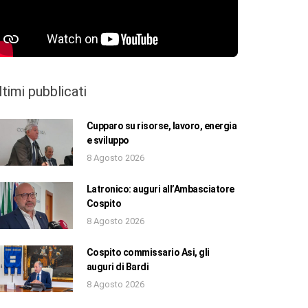
ltimi pubblicati
Cupparo su risorse, lavoro, energia
e sviluppo
8 Agosto 2026
Latronico: auguri all’Ambasciatore
Cospito
8 Agosto 2026
Cospito commissario Asi, gli
auguri di Bardi
8 Agosto 2026