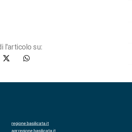
i l'articolo su:
regione.basilicata.it
agr.regione.basilicata.it