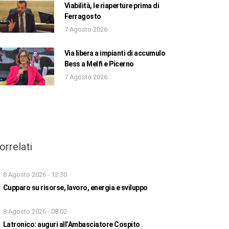
Viabilità, le riaperture prima di
Ferragosto
7 Agosto 2026
Via libera a impianti di accumulo
Bess a Melfi e Picerno
7 Agosto 2026
orrelati
8 Agosto 2026 - 12:30
Cupparo su risorse, lavoro, energia e sviluppo
8 Agosto 2026 - 08:02
Latronico: auguri all’Ambasciatore Cospito