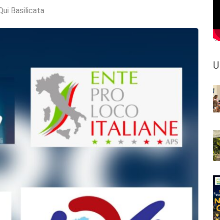
Qui Basilicata
U