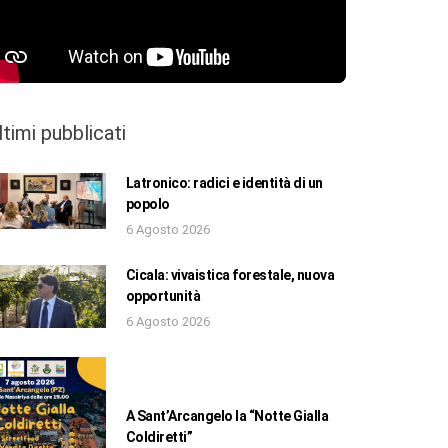
ltimi pubblicati
Latronico: radici e identità di un
popolo
6 Agosto 2026
Cicala: vivaistica forestale, nuova
opportunità
6 Agosto 2026
A Sant’Arcangelo la “Notte Gialla
Coldiretti”