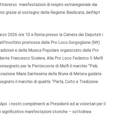
ttraverso manifestazioni di respiro extraregionale dai
ucano grazie al sostegno della Regione Basilicata, dell’Apt
marzo 2026 ore 10 a Roma presso la Camera dei Deputati i
dell’Involtino promossa dalla Pro Loco Gorgoglione (Mt)
radizioni e della Musica Popolare organizzato dalla Pro
dente Francesco Scalera. Alla Pro Loco Federico II Melfi
nsegnato per la Pentecoste di Melfi il marchio “Palii,
ociazione Maria Santissima della Bruna di Matera guidata
egnato il marchio di qualità: “Pietà, Culto e Tradizione
s i nostri complimenti ai Presidenti ed ai volontari per il
i significative manifestazioni storiche – sottolinea