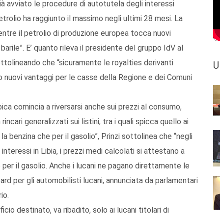
ià avviato le procedure di autotutela degli interessi
rolio ha raggiunto il massimo negli ultimi 28 mesi. La
mentre il petrolio di produzione europea tocca nuovi
arile”. E’ quanto rileva il presidente del gruppo IdV al
sottolineando che “sicuramente le royalties derivanti
U
nno nuovi vantaggi per le casse della Regione e dei Comuni
bica comincia a riversarsi anche sui prezzi al consumo,
incari generalizzati sui listini, tra i quali spicca quello ai
r la benzina che per il gasolio”, Prinzi sottolinea che “negli
nteressi in Libia, i prezzi medi calcolati si attestano a
o per il gasolio. Anche i lucani ne pagano direttamente le
ard per gli automobilisti lucani, annunciata da parlamentari
io.
io destinato, va ribadito, solo ai lucani titolari di