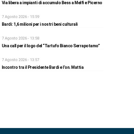
Via libera a impianti di accumulo Bess a Melfi e Picerno
7 Agosto 2026 - 15:59
Bardi: 1,6 milioni per i nostri beni culturali
7 Agosto 2026 - 13:58
Una call per il logo del “Tartufo Bianco Serrapotamo”
7 Agosto 2026 - 13:57
Incontro tra il Presidente Bardi e l’on. Mattia