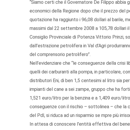
“Siamo certi che il Governatore De Filippo abbia g
economici della Regione dopo che il prezzo del pet
quotazione ha raggiunto i 96,08 dollari al barile, 
massimi dal 22 settembre 2008 a 105,78 dollari il b
Consiglio Provinciale di Potenza Vittorio Prinzi, 
dall’estrazione petrolifera in Val d’Agri produrra
del comprensorio petrolifero”.
Nell’evidenziare che “le conseguenze della crisi li
quelli dei carburanti alla pompa, in particolare, con r
distributori Eni, di ben 1,5 centesimi al litro sia pe
impianti del cane a sei zampe, gruppo che ha forti i
1,521 euro/litro per la benzina e a 1,409 euro/litr
conseguenze con il rischio – sottolinea – che la c
del Pdl, si riduca ad un risparmio se mpre più irrisor
In attesa di conoscere l'entità effettiva del benefic