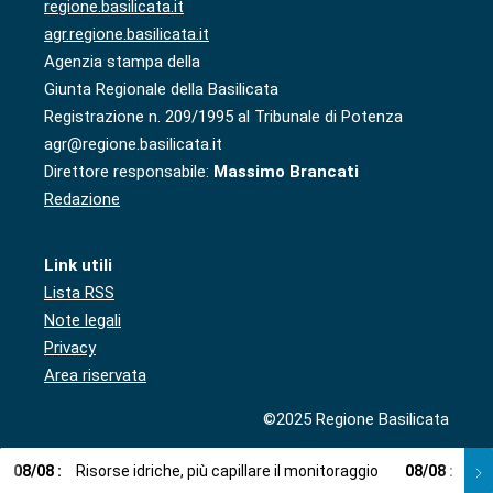
regione.basilicata.it
agr.regione.basilicata.it
Agenzia stampa della
Giunta Regionale della Basilicata
Registrazione n. 209/1995 al Tribunale di Potenza
agr@regione.basilicata.it
Direttore responsabile:
Massimo Brancati
Redazione
Link utili
Lista RSS
Note legali
Privacy
Area riservata
©2025 Regione Basilicata
08
/
08
:
Risorse idriche, più capillare il monitoraggio
08
/
08
:
Cup