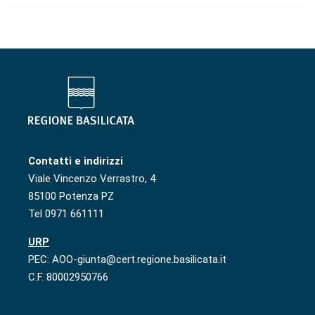
Contatti e indirizzi
Viale Vincenzo Verrastro, 4
85100 Potenza PZ
Tel 0971 661111
URP
PEC: AOO-giunta@cert.regione.basilicata.it
C.F. 80002950766