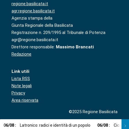
regione.basilicata.it
agr.regione.basilicata.it
Agenzia stampa della
Giunta Regionale della Basilicata
Registrazione n. 209/1995 al Tribunale di Potenza
agr@regione.basilicata.it
Direttore responsabile:
Massimo Brancati
Redazione
Link utili
Lista RSS
Note legali
Privacy
Area riservata
©2025 Regione Basilicata
06
/
08
:
Latronico: radici e identità di un popolo
06
/
08
:
Cicala: 