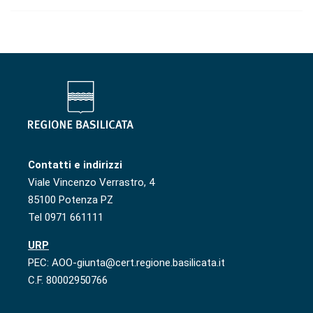
Contatti e indirizzi
Viale Vincenzo Verrastro, 4
85100 Potenza PZ
Tel 0971 661111
URP
PEC: AOO-giunta@cert.regione.basilicata.it
C.F. 80002950766