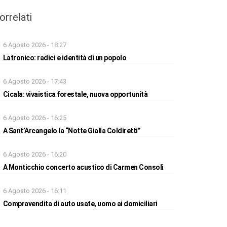
orrelati
6 Agosto 2026 - 18:27
Latronico: radici e identità di un popolo
6 Agosto 2026 - 17:43
Cicala: vivaistica forestale, nuova opportunità
6 Agosto 2026 - 16:25
A Sant’Arcangelo la “Notte Gialla Coldiretti”
6 Agosto 2026 - 16:20
A Monticchio concerto acustico di Carmen Consoli
6 Agosto 2026 - 16:11
Compravendita di auto usate, uomo ai domiciliari