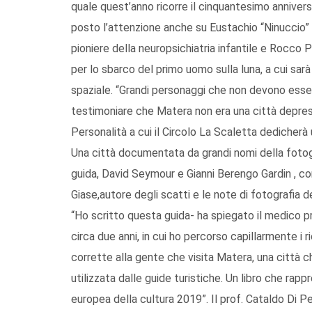
quale quest’anno ricorre il cinquantesimo annivers
posto l’attenzione anche su Eustachio “Ninuccio” 
pioniere della neuropsichiatria infantile e Rocco 
per lo sbarco del primo uomo sulla luna, a cui sa
spaziale. “Grandi personaggi che non devono esse
testimoniare che Matera non era una città depressa
Personalità a cui il Circolo La Scaletta dedicherà u
Una città documentata da grandi nomi della fotog
guida, David Seymour e Gianni Berengo Gardin , c
Giase,autore degli scatti e le note di fotografia de
“Ho scritto questa guida- ha spiegato il medico p
circa due anni, in cui ho percorso capillarmente i ri
corrette alla gente che visita Matera, una città c
utilizzata dalle guide turistiche. Un libro che ra
europea della cultura 2019”. Il prof. Cataldo Di Ped