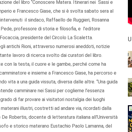
zione del libro “Conoscere Matera. Itinerari nei Sassi e
’Imperio e Francesco Giase, che si è svolta sabato sera al
 intervenuti il sindaco, Raffaello de Ruggieri, Rosanna
Pede, professore di storia e filosofia, e l’editore
Focaccia, presidente del Circolo La Scaletta.
U
li antichi Rioni, attraverso numerosi aneddoti, notizie
rtante lavoro di ricerca svolto dai curatori del libro.
e con la testa, il cuore e le gambe, perché come ha
e camminatore e insieme a Francesco Giase, ha percorso e
ando vita a una guida vissuta, diversa dalle altre. “Una guida
ntende camminare nei Sassi per coglierne l’essenza
rado di far provare ai visitatori nostalgia dei luoghi
aterani illustri, costretti ad andare via, ricordati dalla
De Robertis, docente di letteratura italiana all’Università
filosofo e storico materano Eustachio Paolo Lamanna, del