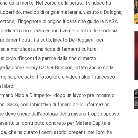
ario dalla morte. Nel corso della serata il sindaco ha
Loperfido, medico di origine materana, vissuto a Bologna,
Petrone, l’ingegnere di origine lucana che guidò la NASA
rà dedicato uno spazio espositivo nel centro di Geodesia
re dimenticati- ha sottolineato De Ruggieri- per
 e mortificata, ma ricca di fermenti culturali.
n ciclo d’incontri a partire dalla fine di marzo.
rafia come Henry Cartier Bresson, citato anche nella
ome ha precisato il fotografo e videomaker Francesco
l libro.
rimario Nicola D’Imperio- dopo un lavoro preliminare di
oni Sassi, con l’obiettivo di fornire delle informazioni
he deve uscire dall’apologia della miseria troppo spesso
ppresenta un contributo concreto per Matera Capitale
e, che ha curato i cenni storici presenti nel libro, ha