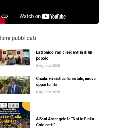
ltimi pubblicati
Latronico: radici e identità di un
popolo
6 Agosto 2026
Cicala: vivaistica forestale, nuova
opportunità
6 Agosto 2026
A Sant’Arcangelo la “Notte Gialla
Coldiretti”