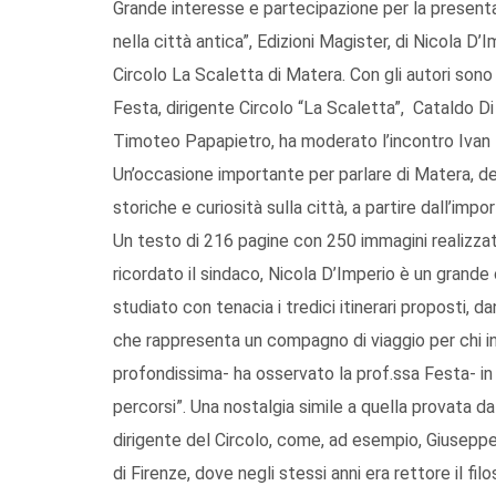
Grande interesse e partecipazione per la presenta
nella città antica”, Edizioni Magister, di Nicola D
Circolo La Scaletta di Matera. Con gli autori sono
Festa, dirigente Circolo “La Scaletta”, Cataldo Di 
Timoteo Papapietro, ha moderato l’incontro Ivan 
Un’occasione importante per parlare di Matera, deg
storiche e curiosità sulla città, a partire dall’impo
Un testo di 216 pagine con 250 immagini realizzat
ricordato il sindaco, Nicola D’Imperio è un grand
studiato con tenacia i tredici itinerari proposti, d
che rappresenta un compagno di viaggio per chi i
profondissima- ha osservato la prof.ssa Festa- in g
percorsi”. Una nostalgia simile a quella provata da m
dirigente del Circolo, come, ad esempio, Giuseppe 
di Firenze, dove negli stessi anni era rettore il 