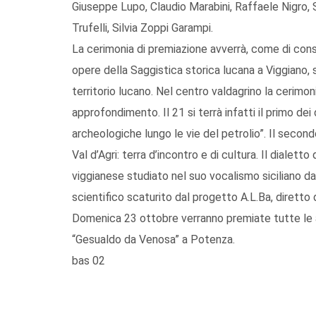
Giuseppe Lupo, Claudio Marabini, Raffaele Nigro, S
Trufelli, Silvia Zoppi Garampi.
La cerimonia di premiazione avverrà, come di cons
opere della Saggistica storica lucana a Viggiano, s
territorio lucano. Nel centro valdagrino la cerimo
approfondimento. Il 21 si terrà infatti il primo d
archeologiche lungo le vie del petrolio”. Il secondo
Val d’Agri: terra d’incontro e di cultura. Il dialett
viggianese studiato nel suo vocalismo siciliano d
scientifico scaturito dal progetto A.L.Ba, diretto
Domenica 23 ottobre verranno premiate tutte le al
“Gesualdo da Venosa” a Potenza.
bas 02