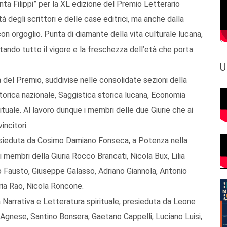
aventa Filippi” per la XL edizione del Premio Letterario
degli scrittori e delle case editrici, ma anche dalla
 orgoglio. Punta di diamante della vita culturale lucana,
ando tutto il vigore e la freschezza dell’età che porta
U
 del Premio, suddivise nelle consolidate sezioni della
storica nazionale, Saggistica storica lucana, Economia
ituale. Al lavoro dunque i membri delle due Giurie che ai
incitori.
, presieduta da Cosimo Damiano Fonseca, a Potenza nella
i membri della Giuria Rocco Brancati, Nicola Bux, Lilia
 Fausto, Giuseppe Galasso, Adriano Giannola, Antonio
ria Rao, Nicola Roncone.
lla Narrativa e Letteratura spirituale, presieduta da Leone
Agnese, Santino Bonsera, Gaetano Cappelli, Luciano Luisi,