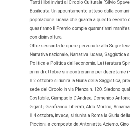
Tanti i libri inviati al Circolo Culturale “Silvio Sp
Basilicata. Un appuntamento atteso dalla comunità 
popolazione lucana che guarda a questo evento con
quest’anno il Premio compie quarant’anni manifest
con disinvoltura.
Oltre sessanta le opere pervenute alla Segreteria
Narrativa nazionale, Narrativa lucana, Saggistica 
Politica e Politica dell’economia, Letteratura Spir
primi di ottobre si incontreranno per decretarne i v
Il 2 ottobre si riunirà la Giuria della Saggistica
sede del Circolo in via Pienza n. 120. Siedono qual
Costabile, Giampaolo D’Andrea, Domenico Antonio
Giganti, Gianfranco Liberati, Aldo Morlino, Annama
Il 4 ottobre, invece, si riunirà a Roma la Giuria de
Piccioni, e composta da Antonietta Acierno, Gino 