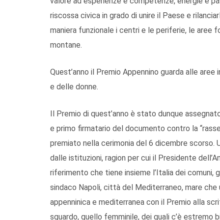
valore ad esperienze e competenze, energie e p
riscossa civica in grado di unire il Paese e rilanc
maniera funzionale i centri e le periferie, le aree fo
montane.
Quest’anno il Premio Appennino guarda alle aree in
e delle donne.
Il Premio di quest’anno è stato dunque assegnat
e primo firmatario del documento contro la “rasseg
premiato nella cerimonia del 6 dicembre scorso. 
dalle istituzioni, ragion per cui il Presidente dell’A
riferimento che tiene insieme l’Italia dei comuni,
sindaco Napoli, città del Mediterraneo, mare che
appenninica e mediterranea con il Premio alla scr
sguardo, quello femminile, dei quali c’è estremo b