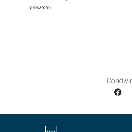
prosatore».
Condivid