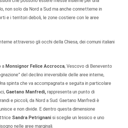
assioni che possono essere messe insieme per una
iarlo, non solo da Nord a Sud ma anche connetterne in
rti e i territori deboli, le zone costiere con le aree
terne attraverso gli occhi della Chiesa, dei comuni italiani
o a
Monsignor Felice Accrocca
, Vescovo di Benevento
nazione” del declino irreversibile delle aree interne,
Una spinta che va accompagnata e seguita in particolare
nci,
Gaetano Manfredi,
rappresenta un punto di
 grandi e piccoli, da Nord a Sud. Gaetano Manfredi è
 unisce e non divide. E dentro questa dimensione
ittrice
Sandra Petrignani
si sceglie un lessico e uno
isogno nelle aree marginali.