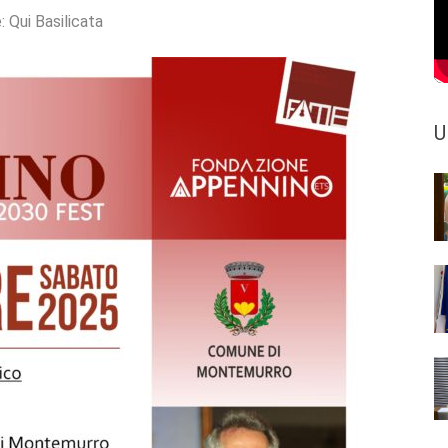
e:
Qui Basilicata
U