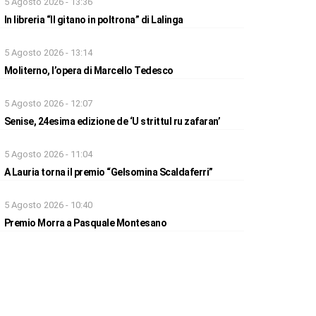
5 Agosto 2026 - 13:36
In libreria “Il gitano in poltrona” di Lalinga
5 Agosto 2026 - 13:14
Moliterno, l’opera di Marcello Tedesco
5 Agosto 2026 - 12:07
Senise, 24esima edizione de ‘U strittul ru zafaran’
5 Agosto 2026 - 11:04
A Lauria torna il premio “Gelsomina Scaldaferri”
5 Agosto 2026 - 10:40
Premio Morra a Pasquale Montesano