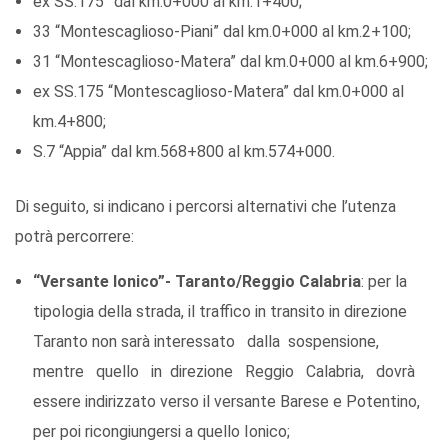
ex SS.175” dal km.0+000 al km.1+400;
33 “Montescaglioso-Piani” dal km.0+000 al km.2+100;
31 “Montescaglioso-Matera” dal km.0+000 al km.6+900;
ex SS.175 “Montescaglioso-Matera” dal km.0+000 al
km.4+800;
S.7 “Appia” dal km.568+800 al km.574+000.
Di seguito, si indicano i percorsi alternativi che l’utenza
potrà percorrere:
“Versante Ionico”- Taranto/Reggio Calabria
: per la
tipologia della strada, il traffico in transito in direzione
Taranto non sarà interessato dalla sospensione,
mentre quello in direzione Reggio Calabria, dovrà
essere indirizzato verso il versante Barese e Potentino,
per poi ricongiungersi a quello Ionico;