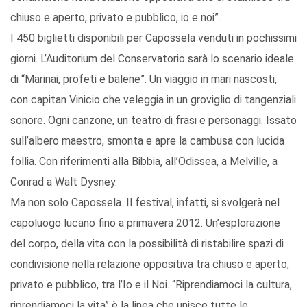
chiuso e aperto, privato e pubblico, io e noi”.
I 450 biglietti disponibili per Capossela venduti in pochissimi
giorni. L’Auditorium del Conservatorio sarà lo scenario ideale
di “Marinai, profeti e balene”. Un viaggio in mari nascosti,
con capitan Vinicio che veleggia in un groviglio di tangenziali
sonore. Ogni canzone, un teatro di frasi e personaggi. Issato
sull’albero maestro, smonta e apre la cambusa con lucida
follia. Con riferimenti alla Bibbia, all’Odissea, a Melville, a
Conrad a Walt Dysney.
Ma non solo Capossela. Il festival, infatti, si svolgerà nel
capoluogo lucano fino a primavera 2012. Un’esplorazione
del corpo, della vita con la possibilità di ristabilire spazi di
condivisione nella relazione oppositiva tra chiuso e aperto,
privato e pubblico, tra l’Io e il Noi. “Riprendiamoci la cultura,
riprendiamoci la vita” è la linea che unisce tutte le