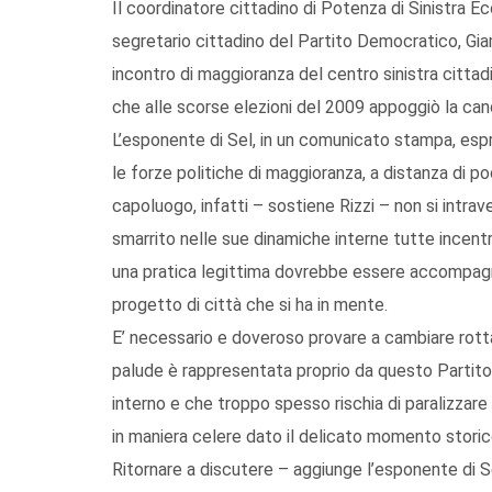
Il coordinatore cittadino di Potenza di Sinistra E
segretario cittadino del Partito Democratico, Giam
incontro di maggioranza del centro sinistra cittad
che alle scorse elezioni del 2009 appoggiò la cand
L’esponente di Sel, in un comunicato stampa, espr
le forze politiche di maggioranza, a distanza di po
capoluogo, infatti – sostiene Rizzi – non si intrav
smarrito nelle sue dinamiche interne tutte incentr
una pratica legittima dovrebbe essere accompagna
progetto di città che si ha in mente.
E’ necessario e doveroso provare a cambiare rotta,
palude è rappresentata proprio da questo Partit
interno e che troppo spesso rischia di paralizzar
in maniera celere dato il delicato momento storico
Ritornare a discutere – aggiunge l’esponente di Sel