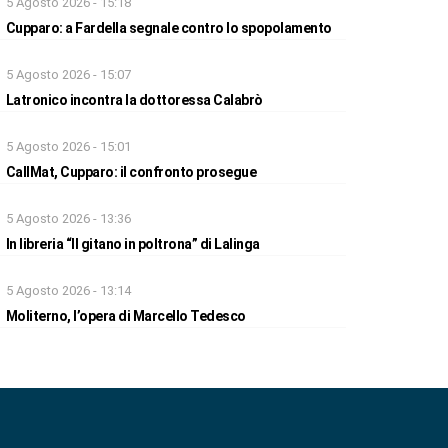
5 Agosto 2026 - 15:18
Cupparo: a Fardella segnale contro lo spopolamento
5 Agosto 2026 - 15:07
Latronico incontra la dottoressa Calabrò
5 Agosto 2026 - 15:01
CallMat, Cupparo: il confronto prosegue
5 Agosto 2026 - 13:36
In libreria “Il gitano in poltrona” di Lalinga
5 Agosto 2026 - 13:14
Moliterno, l’opera di Marcello Tedesco