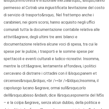
&lsquo;immotivata e irrazionale inerzia&rsquo;, &lsquo;hanno
permesso al Cotrab una ingiustificata lievitazione del costo
di servizio di trasporto&rsquo;. Nel frattempo anche i
carabinieri, nei giorni scorsi, hanno acquisito negli uffici
comunali tutta la documentazione contabile relativa alle
attivit&agrave; degli ultimi tre anni: bilanci e
documentazione relativa alcune voci di spesa, tra cui le
spese per le pulizie, i trasporti e le somme spese per
spettacoli e eventi culturali e ludico-ricreativi. Insomma,
mentre la citt&agrave; lentamente affondava, i politici
cercavano di distrarre i cittadini con il &lsquo;panem et
circenses&rsquo;&rdquo;.<br /><br />&ldquo;Insomma, il
capoluogo lucano &egrave; ormai sull&rsquo;orlo
dell&rsquo;abisso &ndash; dice l&rsquo;esponente del M5s
– e la colpa &egrave;, senza alcun dubbio, della politica e