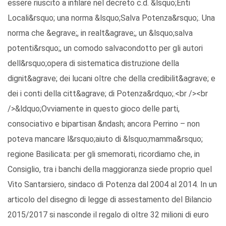
essere riuscito a infilare nel decreto c.d. &lsquo;Enti
Locali&rsquo; una norma &lsquo;Salva Potenza&rsquo;. Una
norma che &egrave;, in realt&agrave;, un &lsquo;salva
potenti&rsquo;, un comodo salvacondotto per gli autori
dell&rsquo;opera di sistematica distruzione della
dignit&agrave; dei lucani oltre che della credibilit&agrave; e
dei i conti della citt&agrave; di Potenza&rdquo;.<br /><br
/>&ldquo;Ovviamente in questo gioco delle parti,
consociativo e bipartisan &ndash; ancora Perrino – non
poteva mancare l&rsquo;aiuto di &lsquo;mamma&rsquo;
regione Basilicata: per gli smemorati, ricordiamo che, in
Consiglio, tra i banchi della maggioranza siede proprio quel
Vito Santarsiero, sindaco di Potenza dal 2004 al 2014. In un
articolo del disegno di legge di assestamento del Bilancio
2015/2017 si nasconde il regalo di oltre 32 milioni di euro