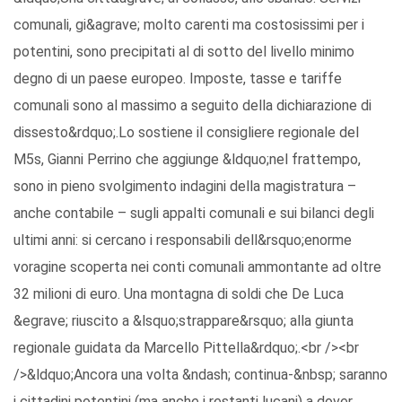
comunali, gi&agrave; molto carenti ma costosissimi per i
potentini, sono precipitati al di sotto del livello minimo
degno di un paese europeo. Imposte, tasse e tariffe
comunali sono al massimo a seguito della dichiarazione di
dissesto&rdquo;.Lo sostiene il consigliere regionale del
M5s, Gianni Perrino che aggiunge &ldquo;nel frattempo,
sono in pieno svolgimento indagini della magistratura –
anche contabile – sugli appalti comunali e sui bilanci degli
ultimi anni: si cercano i responsabili dell&rsquo;enorme
voragine scoperta nei conti comunali ammontante ad oltre
32 milioni di euro. Una montagna di soldi che De Luca
&egrave; riuscito a &lsquo;strappare&rsquo; alla giunta
regionale guidata da Marcello Pittella&rdquo;.<br /><br
/>&ldquo;Ancora una volta &ndash; continua-&nbsp; saranno
i cittadini potentini (ma anche i restanti lucani) a dover