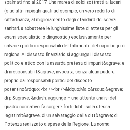
spalmati fino al 2017. Una marea di soldi sottratti ai lucani
(e ad altri impieghi quali, ad esempio, un vero reddito di
cittadinanza, al miglioramento degli standard dei servizi
sanitari, a abbattere le lunghissime liste di attesa per gli
esami specialistici o diagnostici) esclusivamente per
salvare i politici responsabili del fallimento del capoluogo di
regione. Al dissesto finanziario si aggiunge il dissesto
politico e etico con la assurda pretesa di impunit&agrave; e
di irresponsabilit&agrave; invocata, senza alcun pudore,
proprio dai responsabili politici del dissesto
potentino&rdquo;.<br /><br />&ldquo;Ma c&rsquo;&egrave;
di pi&ugrave; &ndash; aggiunge – una attenta analisi del
quadro normativo fa sorgere forti dubbi sulla stessa
legittimit&agrave; di un salvataggio della citt&agrave; di
Potenza realizzato a spese della Regione. La norma