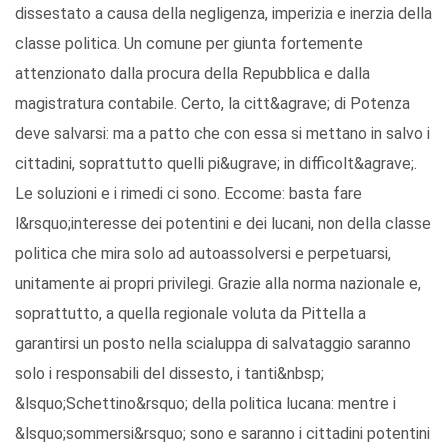
dissestato a causa della negligenza, imperizia e inerzia della
classe politica. Un comune per giunta fortemente
attenzionato dalla procura della Repubblica e dalla
magistratura contabile. Certo, la citt&agrave; di Potenza
deve salvarsi: ma a patto che con essa si mettano in salvo i
cittadini, soprattutto quelli pi&ugrave; in difficolt&agrave;.
Le soluzioni e i rimedi ci sono. Eccome: basta fare
l&rsquo;interesse dei potentini e dei lucani, non della classe
politica che mira solo ad autoassolversi e perpetuarsi,
unitamente ai propri privilegi. Grazie alla norma nazionale e,
soprattutto, a quella regionale voluta da Pittella a
garantirsi un posto nella scialuppa di salvataggio saranno
solo i responsabili del dissesto, i tanti&nbsp;
&lsquo;Schettino&rsquo; della politica lucana: mentre i
&lsquo;sommersi&rsquo; sono e saranno i cittadini potentini