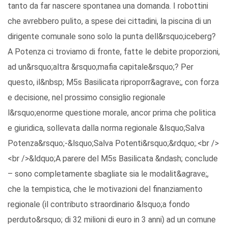
tanto da far nascere spontanea una domanda. I robottini
che avrebbero pulito, a spese dei cittadini, la piscina di un
dirigente comunale sono solo la punta dell&rsquo;iceberg?
A Potenza ci troviamo di fronte, fatte le debite proporzioni,
ad un&rsquo;altra &rsquo;mafia capitale&rsquo;? Per
questo, il&nbsp; M5s Basilicata riproporr&agrave;, con forza
e decisione, nel prossimo consiglio regionale
l&rsquo;enorme questione morale, ancor prima che politica
e giuridica, sollevata dalla norma regionale &lsquo;Salva
Potenza&rsquo;-&lsquo;Salva Potenti&rsquo;&rdquo;.<br />
<br />&ldquo;A parere del M5s Basilicata &ndash; conclude
– sono completamente sbagliate sia le modalit&agrave;,
che la tempistica, che le motivazioni del finanziamento
regionale (il contributo straordinario &lsquo;a fondo
perduto&rsquo; di 32 milioni di euro in 3 anni) ad un comune