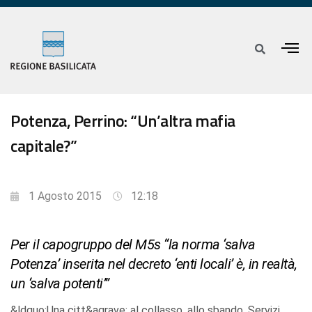
Potenza, Perrino: “Un’altra mafia
capitale?”
1 Agosto 2015
12:18
Per il capogruppo del M5s “la norma ‘salva
Potenza’ inserita nel decreto ‘enti locali’ è, in realtà,
un ‘salva potenti’”
&ldquo;Una citt&agrave; al collasso, allo sbando. Servizi