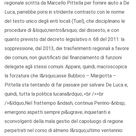
regionale scritta da Marcello Pittella per fornire aiuto a De
Luca, parrebbe porsi in stridente contrasto con le norme
del testo unico degli enti locali (Tuel), che disciplinano le
procedure di &lsquo;rientro&rsquo; dal dissesto, e con
quanto previsto dal decreto legislativo n. 68 del 2011: la
soppressione, dal 2013, dei trasferimenti regionali a favore
dei comuni, non giustificati dal finanziamento di funzioni
delegate agli stessi comuni. Appare, quindi, macroscopica
la forzatura che l&rsquo;asse Bubbico – Margiotta –
Pittella sta tentando di far passare per salvare De Luca e,
quindi, tutta la politica lucana&rdquo;.<br /><br
/>&ldquo;Nel frattempo &ndash; continua Perrino-&nbsp;
emergono aspetti sempre pi&ugrave; inquietanti e
sconvolgenti della mala gestio del capoluogo di regione
perpetrati nel corso di almeno l&rsquo;ultimo ventennio: