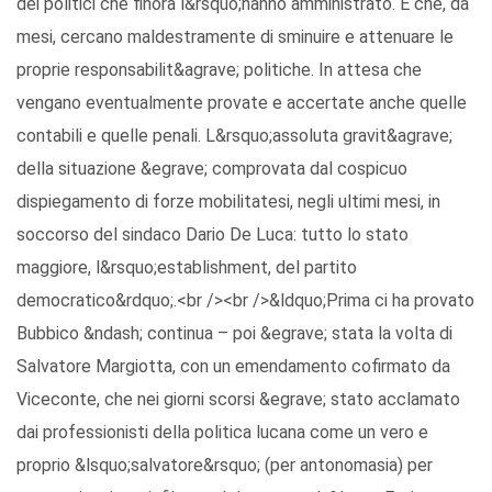
dei politici che finora l&rsquo;hanno amministrato. E che, da
mesi, cercano maldestramente di sminuire e attenuare le
proprie responsabilit&agrave; politiche. In attesa che
vengano eventualmente provate e accertate anche quelle
contabili e quelle penali. L&rsquo;assoluta gravit&agrave;
della situazione &egrave; comprovata dal cospicuo
dispiegamento di forze mobilitatesi, negli ultimi mesi, in
soccorso del sindaco Dario De Luca: tutto lo stato
maggiore, l&rsquo;establishment, del partito
democratico&rdquo;.<br /><br />&ldquo;Prima ci ha provato
Bubbico &ndash; continua – poi &egrave; stata la volta di
Salvatore Margiotta, con un emendamento cofirmato da
Viceconte, che nei giorni scorsi &egrave; stato acclamato
dai professionisti della politica lucana come un vero e
proprio &lsquo;salvatore&rsquo; (per antonomasia) per