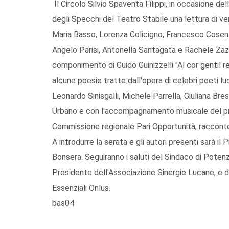
Il Circolo Silvio Spaventa Filippi, in occasione del
degli Specchi del Teatro Stabile una lettura di ve
Maria Basso, Lorenza Colicigno, Francesco Cosen
Angelo Parisi, Antonella Santagata e Rachele Zaza
componimento di Guido Guinizzelli "Al cor gentil r
alcune poesie tratte dall'opera di celebri poeti l
Leonardo Sinisgalli, Michele Parrella, Giuliana Bres
Urbano e con l'accompagnamento musicale del pi
Commissione regionale Pari Opportunità, raccont
A introdurre la serata e gli autori presenti sarà il
Bonsera. Seguiranno i saluti del Sindaco di Potenz
Presidente dell'Associazione Sinergie Lucane, e di
Essenziali Onlus.
bas04