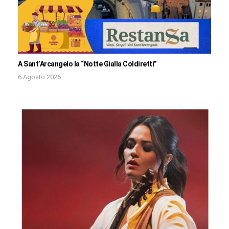
A Sant’Arcangelo la “Notte Gialla Coldiretti”
6 Agosto 2026