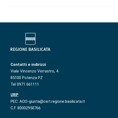
Contatti e indirizzi
Viale Vincenzo Verrastro, 4
85100 Potenza PZ
Tel 0971 661111
URP
PEC: AOO-giunta@cert.regione.basilicata.it
C.F. 80002950766