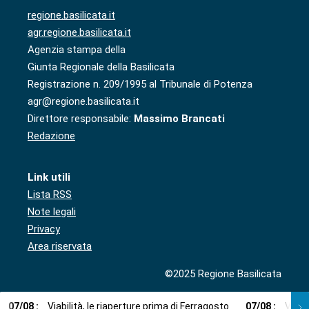
regione.basilicata.it
agr.regione.basilicata.it
Agenzia stampa della
Giunta Regionale della Basilicata
Registrazione n. 209/1995 al Tribunale di Potenza
agr@regione.basilicata.it
Direttore responsabile:
Massimo Brancati
Redazione
Link utili
Lista RSS
Note legali
Privacy
Area riservata
©2025 Regione Basilicata
07
/
08
:
Viabilità, le riaperture prima di Ferragosto
07
/
08
:
Via l