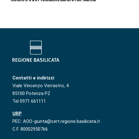
Contatti e indirizzi
Viale Vincenzo Verrastro, 4
85100 Potenza PZ
Tel 0971 661111
URP
PEC: AOO-giunta@cert.regione.basilicata.it
C.F. 80002950766