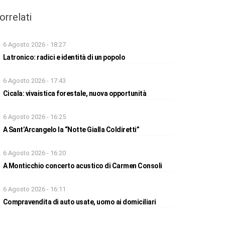
orrelati
6 Agosto 2026 - 18:27
Latronico: radici e identità di un popolo
6 Agosto 2026 - 17:43
Cicala: vivaistica forestale, nuova opportunità
6 Agosto 2026 - 16:25
A Sant’Arcangelo la “Notte Gialla Coldiretti”
6 Agosto 2026 - 16:20
A Monticchio concerto acustico di Carmen Consoli
6 Agosto 2026 - 16:11
Compravendita di auto usate, uomo ai domiciliari