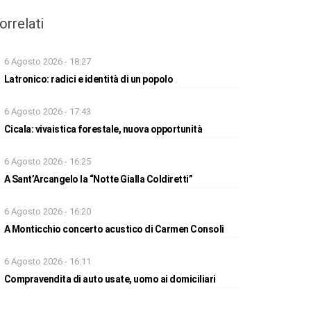
orrelati
6 Agosto 2026 - 18:27
Latronico: radici e identità di un popolo
6 Agosto 2026 - 17:43
Cicala: vivaistica forestale, nuova opportunità
6 Agosto 2026 - 16:25
A Sant’Arcangelo la “Notte Gialla Coldiretti”
6 Agosto 2026 - 16:20
A Monticchio concerto acustico di Carmen Consoli
6 Agosto 2026 - 16:11
Compravendita di auto usate, uomo ai domiciliari