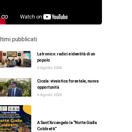
ltimi pubblicati
Latronico: radici e identità di un
popolo
6 Agosto 2026
Cicala: vivaistica forestale, nuova
opportunità
6 Agosto 2026
A Sant’Arcangelo la “Notte Gialla
Coldiretti”