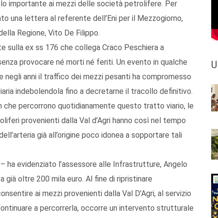
olo importante ai mezzi delle società petrolifere. Per
ato una lettera al referente dell’Eni per il Mezzogiorno,
ella Regione, Vito De Filippo.
te sulla ex ss 176 che collega Craco Peschiera a
senza provocare né morti né feriti. Un evento in qualche
U
 negli anni il traffico dei mezzi pesanti ha compromesso
ia indebolendola fino a decretarne il tracollo definitivo.
ion che percorrono quotidianamente questo tratto viario, le
roliferi provenienti dalla Val d’Agri hanno così nel tempo
l’arteria già all’origine poco idonea a sopportare tali
 – ha evidenziato l’assessore alle Infrastrutture, Angelo
già oltre 200 mila euro. Al fine di ripristinare
consentire ai mezzi provenienti dalla Val D’Agri, al servizio
 continuare a percorrerla, occorre un intervento strutturale