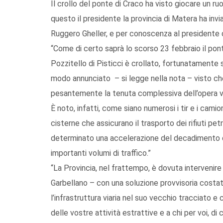
Il crollo del ponte di Craco ha visto giocare un ru
questo il presidente la provincia di Matera ha invi
Ruggero Gheller, e per conoscenza al presidente d
“Come di certo saprà lo scorso 23 febbraio il pon
Pozzitello di Pisticci è crollato, fortunatamente 
modo annunciato – si legge nella nota – visto che
pesantemente la tenuta complessiva dell’opera viar
È noto, infatti, come siano numerosi i tir e i cam
cisterne che assicurano il trasporto dei rifiuti pet
determinato una accelerazione del decadimento del
importanti volumi di traffico.”
“La Provincia, nel frattempo, è dovuta intervenire
Garbellano – con una soluzione provvisoria costata 
l’infrastruttura viaria nel suo vecchio tracciato e 
delle vostre attività estrattive e a chi per voi, di