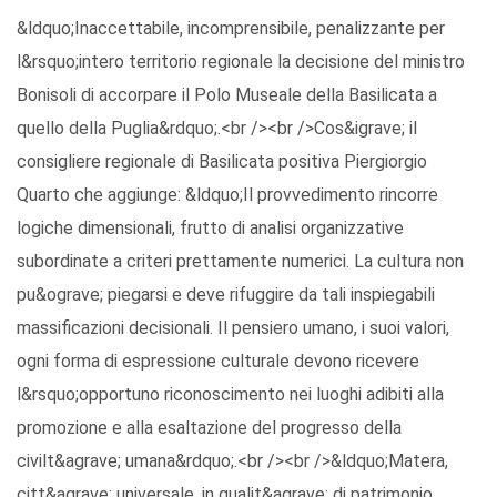
&ldquo;Inaccettabile, incomprensibile, penalizzante per
l&rsquo;intero territorio regionale la decisione del ministro
Bonisoli di accorpare il Polo Museale della Basilicata a
quello della Puglia&rdquo;.<br /><br />Cos&igrave; il
consigliere regionale di Basilicata positiva Piergiorgio
Quarto che aggiunge: &ldquo;Il provvedimento rincorre
logiche dimensionali, frutto di analisi organizzative
subordinate a criteri prettamente numerici. La cultura non
pu&ograve; piegarsi e deve rifuggire da tali inspiegabili
massificazioni decisionali. Il pensiero umano, i suoi valori,
ogni forma di espressione culturale devono ricevere
l&rsquo;opportuno riconoscimento nei luoghi adibiti alla
promozione e alla esaltazione del progresso della
civilt&agrave; umana&rdquo;.<br /><br />&ldquo;Matera,
citt&agrave; universale, in qualit&agrave; di patrimonio