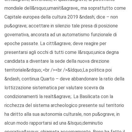
mondiale dell&rsquo;umanit&agrave;, ma soprattutto come
Capitale europea della cultura 2019 &ndash; dice – non
pu&ograve; accettare in silenzio tale presa di posizione
governativa, ancorata ad un automatismo funzionale di
epoche passate. La citt&agrave; deve reagire per
presentarsi agli occhi di tutti come l&rsquo;unica degna
candidata a diventare la sede della nuova direzione
territoriale&rdquo;.<br /><br />&ldquo;La politica poi
&ndash; continua Quarto – deve abbandonare la ratio della
lottizzazione sistematica per valutare scevra da
condizionamenti la realt&agrave;. La Basilicata con la
ricchezza del sistema archeologico presente sul territorio
ha diritto alla sua autonomia culturale, non pu&ograve; in
alcun modo rapportarsi ad una &lsquo;deminutio
operativa&rsquo; chiamata accorpamento. Bene ha fatto il