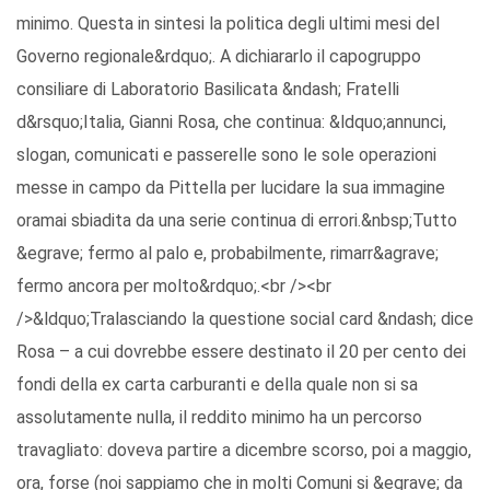
minimo. Questa in sintesi la politica degli ultimi mesi del
Governo regionale&rdquo;. A dichiararlo il capogruppo
consiliare di Laboratorio Basilicata &ndash; Fratelli
d&rsquo;Italia, Gianni Rosa, che continua: &ldquo;annunci,
slogan, comunicati e passerelle sono le sole operazioni
messe in campo da Pittella per lucidare la sua immagine
oramai sbiadita da una serie continua di errori.&nbsp;Tutto
&egrave; fermo al palo e, probabilmente, rimarr&agrave;
fermo ancora per molto&rdquo;.<br /><br
/>&ldquo;Tralasciando la questione social card &ndash; dice
Rosa – a cui dovrebbe essere destinato il 20 per cento dei
fondi della ex carta carburanti e della quale non si sa
assolutamente nulla, il reddito minimo ha un percorso
travagliato: doveva partire a dicembre scorso, poi a maggio,
ora, forse (noi sappiamo che in molti Comuni si &egrave; da