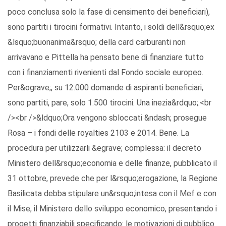
poco conclusa solo la fase di censimento dei beneficiari),
sono partiti i tirocini formativi. Intanto, i soldi dell&rsquo;ex
&lsquo;buonanima&rsquo; della card carburanti non
arrivavano e Pittella ha pensato bene di finanziare tutto
con i finanziamenti rivenienti dal Fondo sociale europeo.
Per&ograve;, su 12.000 domande di aspiranti beneficiari,
sono partiti, pare, solo 1.500 tirocini. Una inezia&rdquo;.<br
/><br />&ldquo;Ora vengono sbloccati &ndash; prosegue
Rosa – i fondi delle royalties 2103 e 2014. Bene. La
procedura per utilizzarli &egrave; complessa: il decreto
Ministero dell&rsquo;economia e delle finanze, pubblicato il
31 ottobre, prevede che per l&rsquo;erogazione, la Regione
Basilicata debba stipulare un&rsquo;intesa con il Mef e con
il Mise, il Ministero dello sviluppo economico, presentando i
progetti finanziabili specificando: le motivazioni di pubblico