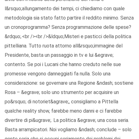
l&rsquo;allungamento dei tempi, ci chiediamo con quale
metodologia sia stato fatto partire il reddito minimo. Senza
un cronoprogramma? Senza programmazione delle spese?
&rdquo;.<br /><br />&ldquo;Misteri e pasticci della politica
pittelliana. Tutto ruota attorno all&rsquo;immagine del
Presidente, basta un passaggio in tv e lui &egrave;
contento. Se poi i Lucani che hanno creduto nelle sue
promesse vengono danneggiati fa nulla. Solo una
considerazione: se governare una Regione &ndash; sostiene
Rosa – &egrave; solo uno strumento per acquisire un
po&rsquo; di notoriet&agrave;, consigliamo a Pittella
qualche reality show, farebbe meno danni e ci farebbe
divertire di pi&ugrave;. La politica &egrave; una cosa seria.
Basta arrampicatori. Noi vogliamo &ndash; conclude – solo
gente seria che si occupi seriamente dei problemi dei