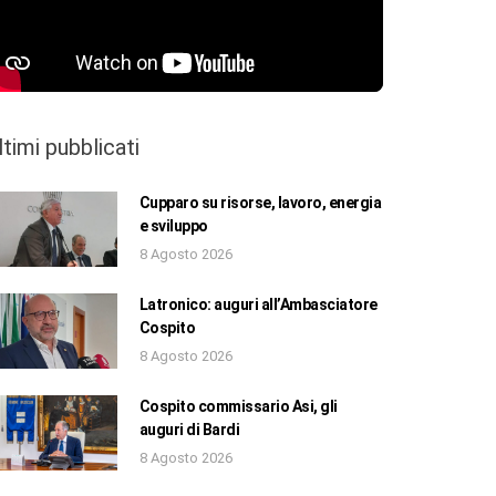
ltimi pubblicati
Cupparo su risorse, lavoro, energia
e sviluppo
8 Agosto 2026
Latronico: auguri all’Ambasciatore
Cospito
8 Agosto 2026
Cospito commissario Asi, gli
auguri di Bardi
8 Agosto 2026