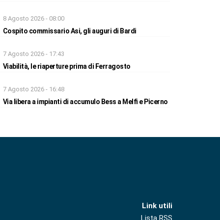
8 Agosto 2026 - 08:00
Cospito commissario Asi, gli auguri di Bardi
7 Agosto 2026 - 17:43
Viabilità, le riaperture prima di Ferragosto
7 Agosto 2026 - 16:48
Via libera a impianti di accumulo Bess a Melfi e Picerno
Link utili
Lista RSS