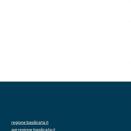
regione.basilicata.it
agr.regione.basilicata.it