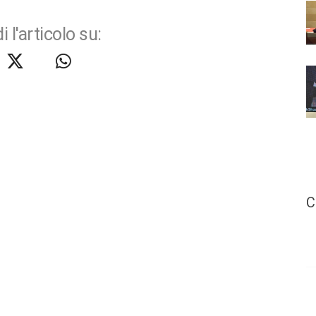
i l'articolo su:
C