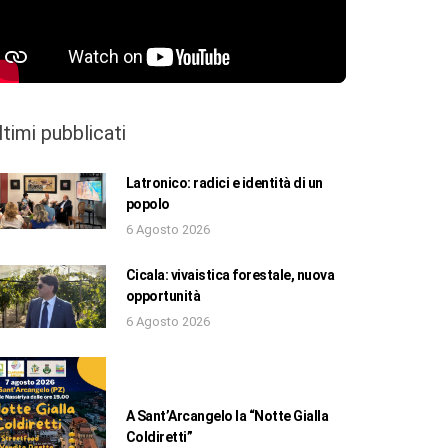
ltimi pubblicati
Latronico: radici e identità di un
popolo
6 Agosto 2026
Cicala: vivaistica forestale, nuova
opportunità
6 Agosto 2026
A Sant’Arcangelo la “Notte Gialla
Coldiretti”