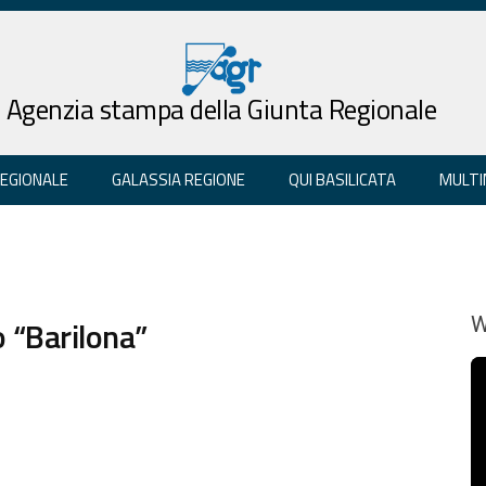
Agenzia stampa della Giunta Regionale
REGIONALE
GALASSIA REGIONE
QUI BASILICATA
MULTI
o “Barilona”
W