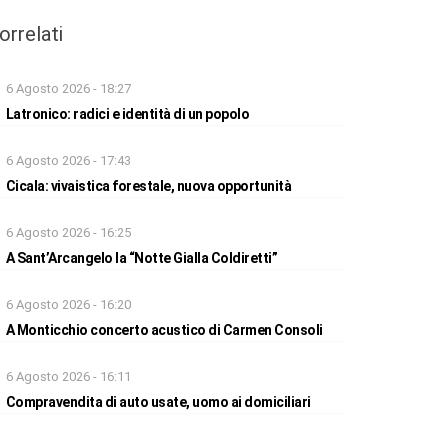
orrelati
6 Agosto 2026 - 18:27
Latronico: radici e identità di un popolo
6 Agosto 2026 - 17:43
Cicala: vivaistica forestale, nuova opportunità
6 Agosto 2026 - 16:25
A Sant’Arcangelo la “Notte Gialla Coldiretti”
6 Agosto 2026 - 16:20
A Monticchio concerto acustico di Carmen Consoli
6 Agosto 2026 - 16:11
Compravendita di auto usate, uomo ai domiciliari