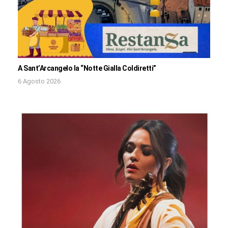
A Sant’Arcangelo la “Notte Gialla Coldiretti”
6 Agosto 2026