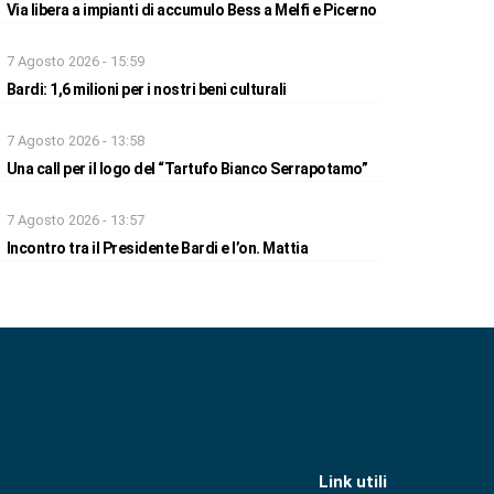
Via libera a impianti di accumulo Bess a Melfi e Picerno
7 Agosto 2026 - 15:59
Bardi: 1,6 milioni per i nostri beni culturali
7 Agosto 2026 - 13:58
Una call per il logo del “Tartufo Bianco Serrapotamo”
7 Agosto 2026 - 13:57
Incontro tra il Presidente Bardi e l’on. Mattia
Link utili