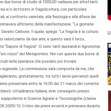
e due borse di studio di 1000,00 cadauna per altrettanti
rea e/o dottorato in fragolicoltura, con particolare
i, al confronto varietale, alla fisiologia e alla difesa dei
primavera all’interno della manifestazione: “Le giornate
a Saverio Carbone. Il quale, spiega: “La fragola è la coltura
U
oi valorizziamo da due anni, e questo sarà il terzo,
a “Sapore di fragola”. Ci sono tanti laureandi in Agronomia
l’ “oro rosso” del Metapontino. Noi con queste due borse di
 studi nella speranza che possano poi trovare
ia regionale. La commissione sarà composta da me, che
glieranno, gratuitamente, tra tutti i lavori pervenuti quelli
otranno presentare entro le 16:00 del 31 marzo del corrente
ichiesti: cittadinanza italiana; aver conseguito presso
e o equipollente in Scienze Agrarie e Tecnologiche (classe
8-2009/10. Il ritiro dei premi avverrà in primavera durante