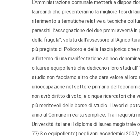
L’Amministrazione comunale metterà a disposizion
laureandi che presenteranno la migliore tesi di lau
riferimento a tematiche relative a tecniche coltural
parassiti. L’assegnazione dei due premi avverrà in 
della fragola”, voluta dall’assessore all’Agricoltur
più pregiata di Policoro e della fascia jonica che n
all’interno di una manifestazione ad hoc denominat
o lauree equipollenti che dedicano i loro studi al
studio non facciamo altro che dare valore ai loro
un’occupazione nel settore primario dell’econom
non avrò diritto di voto, e cinque ricercatori che va
più meritevoli delle borse di studio. I lavori si p
anno al Comune in carta semplice. Tra i requisiti r
Università italiane il diploma di laurea magistral
77/S o equipollente) negli anni accademici 2007/0