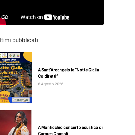
ltimi pubblicati
A Sant’Arcangelo la “Notte Gialla
Coldiretti”
6 Agosto 2026
A Monticchio concerto acustico di
Carmen Consoli