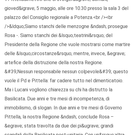
gioved&igrave; 5 maggio, alle ore 10.30 presso la sala 3 del
palazzo del Consiglio regionale a Potenza.<br /><br
/>&ldquo;Siamo stanchi delle menzogne &ndash; prosegue
Rosa -. Siamo stanchi dei &lsquo;teatrini&rsquo; del
Presidente della Regione che vuole mostrarsi come martire
delle &lsquo;circostanze&rsquo; mentre, invece, &egrave;
artefice della distruzione della nostra Regione.
&#39;Nessun responsabile nessun colpevole&#39; questo
vuole il Pd e Pittella: far cadere tutto nel dimenticatoio.
Ma i Lucani vogliono chiarezza su chi ha distrutto la
Basilicata. Due anni e tre mesi di incompetenza, di
immobilismo, di slogan. In due anni e tre mesi di Governo
Pittella, la nostra Regione &ndash; conclude Rosa –
&egrave; stata travolta da due dei pi&ugrave; grandi
scandali della Basilicata post-unitaria. Con un&rsquo;altra