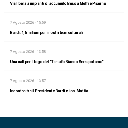
Via libera a impianti di accumulo Bess a Melfi e Picerno
7 Agosto 2026 - 15:59
Bardi: 1,6 milioni per i nostri beni culturali
7 Agosto 2026 - 13:58
Una call per il logo del “Tartufo Bianco Serrapotamo”
7 Agosto 2026 - 13:57
Incontro tra il Presidente Bardi e l’on. Mattia