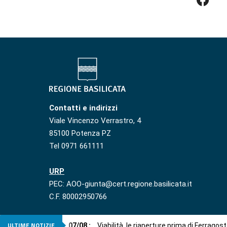
Contatti e indirizzi
Viale Vincenzo Verrastro, 4
85100 Potenza PZ
Tel 0971 661111
URP
PEC: AOO-giunta@cert.regione.basilicata.it
C.F. 80002950766
ULTIME NOTIZIE
07
/
08
:
Viabilità, le riaperture prima di Ferragos