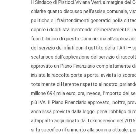
Il Sindaco di Pisticci Viviana Verri, a margine del
chiarire quanto discusso nell’assise comunale, vi
politiche e i fraintendimenti generatisi nella cit
coprire i debiti sta mentendo deliberatamente: l’a
fuori bilancio di questo Comune, ma all'applicazi
del servizio dei rifiuti con il gettito della TARI –
scaturisce dall'applicazione del servizio di raccolt
approvato un Piano Finanziario completamente dive
iniziata la raccolta porta a porta, avviata lo scor
totalmente differente rispetto al nostro: parlando d
milione 694 mila euro; ora, invece, l'importo del se
più IVA. Il Piano Finanziario approvato, inoltre, pr
anch'essa prevista dalla legge, pena l'obbligo di re
all’appalto aggiudicato da Teknoservice nel 2015 e 
si fa specifico riferimento alla somma attuale, p