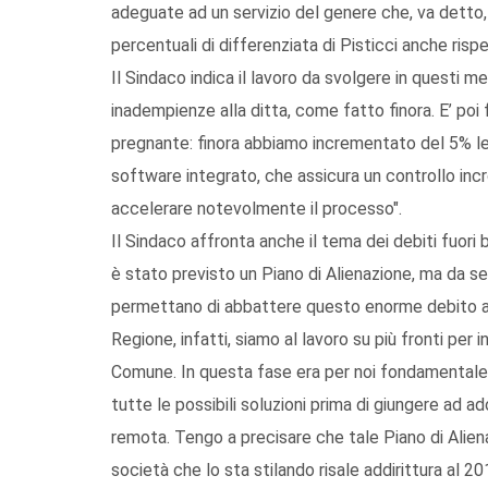
adeguate ad un servizio del genere che, va dett
percentuali di differenziata di Pisticci anche rispet
Il Sindaco indica il lavoro da svolgere in questi 
inadempienze alla ditta, come fatto finora. E’ poi
pregnante: finora abbiamo incrementato del 5% le u
software integrato, che assicura un controllo incro
accelerare notevolmente il processo".
Il Sindaco affronta anche il tema dei debiti fuori 
è stato previsto un Piano di Alienazione, ma da set
permettano di abbattere questo enorme debito accu
Regione, infatti, siamo al lavoro su più fronti per 
Comune. In questa fase era per noi fondamentale 
tutte le possibili soluzioni prima di giungere ad ado
remota. Tengo a precisare che tale Piano di Aliena
società che lo sta stilando risale addirittura al 