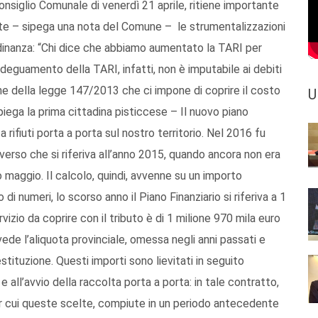
 Consiglio Comunale di venerdì 21 aprile, ritiene importante
ste – sipega una nota del Comune – le strumentalizzazioni
tadinanza: “Chi dice che abbiamo aumentato la TARI per
deguamento della TARI, infatti, non è imputabile ai debiti
one della legge 147/2013 che ci impone di coprire il costo
U
 spiega la prima cittadina pisticcese – Il nuovo piano
a rifiuti porta a porta sul nostro territorio. Nel 2016 fu
rso che si riferiva all’anno 2015, quando ancora non era
so maggio. Il calcolo, quindi, avvenne su un importo
i numeri, lo scorso anno il Piano Finanziario si riferiva a 1
rvizio da coprire con il tributo è di 1 milione 970 mila euro
evede l’aliquota provinciale, omessa negli anni passati e
stituzione. Questi importi sono lievitati in seguito
all’avvio della raccolta porta a porta: in tale contratto,
er cui queste scelte, compiute in un periodo antecedente