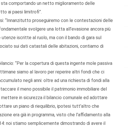
o, sta comportando un netto miglioramento delle
to ai paesi limitrofi”.
mesi: “Innanzitutto proseguiremo con le contestazioni delle
 fondamentale svolgere una lotta all’evasione ancora più
tenze iscritte al ruolo, ma con il bando di gara sul
ciato sui dati catastali delle abitazioni, contiamo di
bilancio: “Per la copertura di questa ingente mole passiva
timane siamo al lavoro per reperire altri fondi che ci
mulato negli anni: oltre ad una richiesta di fondi alla
intaccare il meno possibile il patrimonio immobiliare del
mettere in sicurezza il bilancio comunale ed adottare
ttare un piano di riequilibrio, ipotesi tutt'altro che
zione era già in programma, visto che l’affidamento alla
2014: noi stiamo semplicemente dimostrando di avere il