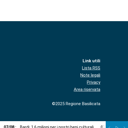
Link utili
Lista RSS
Note legali
Privacy
Area riservata
©2025 Regione Basilicata
07
/
08
:
Bardi: 1,6 milioni per i nostri beni culturali
07
/
08
:
Una ca