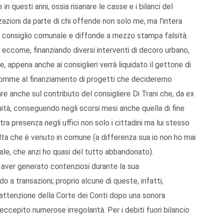
n questi anni, ossia risanare le casse e i bilanci del
ioni da parte di chi offende non solo me, ma l'intera
l consiglio comunale e diffonde a mezzo stampa falsità.
i eccome, finanziando diversi interventi di decoro urbano,
 appena anche ai consiglieri verrà liquidato il gettone di
 somme al finanziamento di progetti che decideremo
re anche sul contributo del consigliere Di Trani che, da ex
nità, conseguendo negli scorsi mesi anche quella di fine
ra presenza negli uffici non solo i cittadini ma lui stesso
lta che è venuto in comune (a differenza sua io non ho mai
nale, che anzi ho quasi del tutto abbandonato).
n aver generato contenziosi durante la sua
o a transazioni; proprio alcune di queste, infatti,
ll'attenzione della Corte dei Conti dopo una sonora
ccepito numerose irregolarità. Per i debiti fuori bilancio