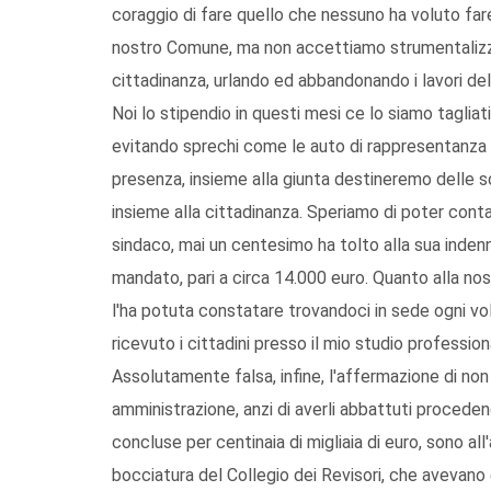
coraggio di fare quello che nessuno ha voluto fare i
nostro Comune, ma non accettiamo strumentalizzaz
cittadinanza, urlando ed abbandonando i lavori de
Noi lo stipendio in questi mesi ce lo siamo tagliat
evitando sprechi come le auto di rappresentanza e,
presenza, insieme alla giunta destineremo delle
insieme alla cittadinanza. Speriamo di poter conta
sindaco, mai un centesimo ha tolto alla sua inden
mandato, pari a circa 14.000 euro. Quanto alla nost
l'ha potuta constatare trovandoci in sede ogni vo
ricevuto i cittadini presso il mio studio professio
Assolutamente falsa, infine, l'affermazione di no
amministrazione, anzi di averli abbattuti procedend
concluse per centinaia di migliaia di euro, sono a
bocciatura del Collegio dei Revisori, che avevano e