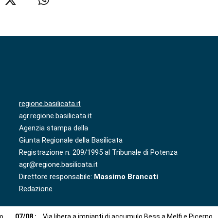
regione.basilicata.it
agr.regione.basilicata.it
Agenzia stampa della
Giunta Regionale della Basilicata
Registrazione n. 209/1995 al Tribunale di Potenza
agr@regione.basilicata.it
Direttore responsabile:
Massimo Brancati
Redazione
to
07
/
08
:
Via libera a impianti di accumulo Bess a Melfi e Picerno