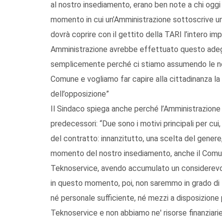
al nostro insediamento, erano ben note a chi ogg
momento in cui un’Amministrazione sottoscrive un 
dovrà coprire con il gettito della TARI l’intero im
Amministrazione avrebbe effettuato questo adegu
semplicemente perché ci stiamo assumendo le nost
Comune e vogliamo far capire alla cittadinanza la 
dell’opposizione”
Il Sindaco spiega anche perché l’Amministrazione 
predecessori: “Due sono i motivi principali per cu
del contratto: innanzitutto, una scelta del gener
momento del nostro insediamento, anche il Comune
Teknoservice, avendo accumulato un considerevole 
in questo momento, poi, non saremmo in grado di 
né personale sufficiente, né mezzi a disposizione 
Teknoservice e non abbiamo ne' risorse finanziarie