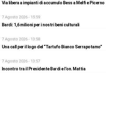
Via libera a impianti di accumulo Bess a Melfi e Picerno
7 Agosto 2026 - 15:59
Bardi: 1,6 milioni per i nostri beni culturali
7 Agosto 2026 - 13:58
Una call per il logo del “Tartufo Bianco Serrapotamo”
7 Agosto 2026 - 13:57
Incontro tra il Presidente Bardi e l’on. Mattia