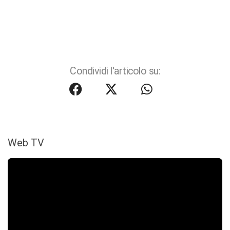
Condividi l'articolo su:
Web TV