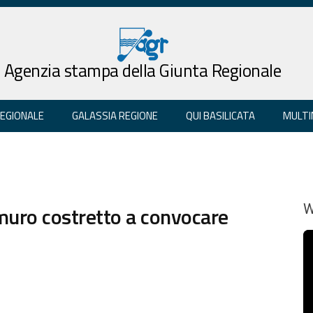
Agenzia stampa della Giunta Regionale
REGIONALE
GALASSIA REGIONE
QUI BASILICATA
MULTI
l muro costretto a convocare
W