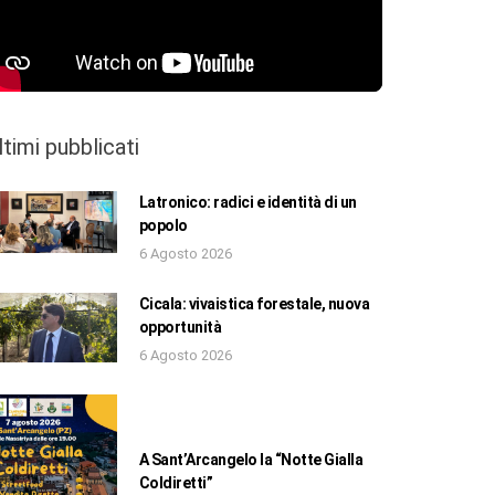
ltimi pubblicati
Latronico: radici e identità di un
popolo
6 Agosto 2026
Cicala: vivaistica forestale, nuova
opportunità
6 Agosto 2026
A Sant’Arcangelo la “Notte Gialla
Coldiretti”