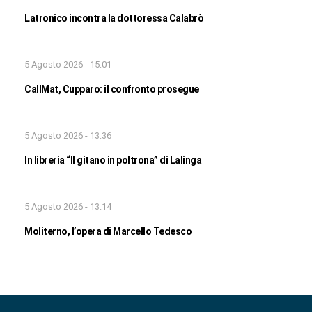
Latronico incontra la dottoressa Calabrò
5 Agosto 2026 - 15:01
CallMat, Cupparo: il confronto prosegue
5 Agosto 2026 - 13:36
In libreria “Il gitano in poltrona” di Lalinga
5 Agosto 2026 - 13:14
Moliterno, l’opera di Marcello Tedesco