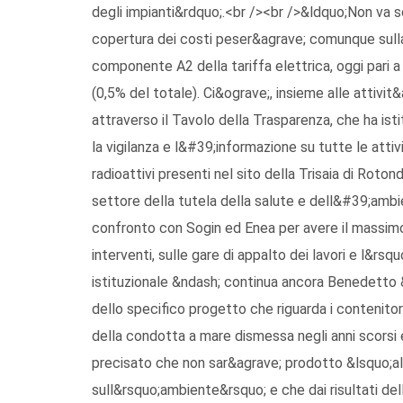
degli impianti&rdquo;.<br /><br />&ldquo;Non va
copertura dei costi peser&agrave; comunque sulla 
componente A2 della tariffa elettrica, oggi pari
(0,5% del totale). Ci&ograve;, insieme alle attivit
attraverso il Tavolo della Trasparenza, che ha isti
la vigilanza e l&#39;informazione su tutte le attiv
radioattivi presenti nel sito della Trisaia di Rotond
settore della tutela della salute e dell&#39;ambie
confronto con Sogin ed Enea per avere il massim
interventi, sulle gare di appalto dei lavori e l&rs
istituzionale &ndash; continua ancora Benedetto &n
dello specifico progetto che riguarda i contenitori
della condotta a mare dismessa negli anni scorsi 
precisato che non sar&agrave; prodotto &lsquo;alc
sull&rsquo;ambiente&rsquo; e che dai risultati dell