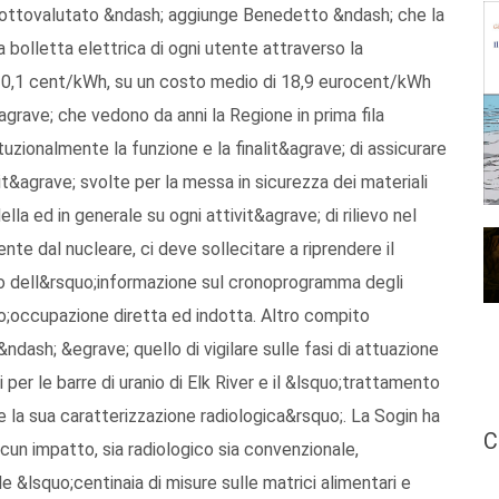
 sottovalutato &ndash; aggiunge Benedetto &ndash; che la
bolletta elettrica di ogni utente attraverso la
 a 0,1 cent/kWh, su un costo medio di 18,9 eurocent/kWh
&agrave; che vedono da anni la Regione in prima fila
tuzionalmente la funzione e la finalit&agrave; di assicurare
it&agrave; svolte per la messa in sicurezza dei materiali
ella ed in generale su ogni attivit&agrave; di rilievo nel
nte dal nucleare, ci deve sollecitare a riprendere il
o dell&rsquo;informazione sul cronoprogramma degli
quo;occupazione diretta ed indotta. Altro compito
dash; &egrave; quello di vigilare sulle fasi di attuazione
 per le barre di uranio di Elk River e il &lsquo;trattamento
e la sua caratterizzazione radiologica&rsquo;. La Sogin ha
C
un impatto, sia radiologico sia convenzionale,
e &lsquo;centinaia di misure sulle matrici alimentari e