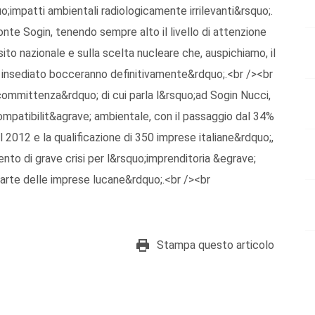
o;impatti ambientali radiologicamente irrilevanti&rsquo;.
fonte Sogin, tenendo sempre alto il livello di attenzione
ito nazionale e sulla scelta nucleare che, auspichiamo, il
 insediato bocceranno definitivamente&rdquo;.<br /><br
committenza&rdquo; di cui parla l&rsquo;ad Sogin Nucci,
compatibilit&agrave; ambientale, con il passaggio dal 34%
 2012 e la qualificazione di 350 imprese italiane&rdquo;,
o di grave crisi per l&rsquo;imprenditoria &egrave;
arte delle imprese lucane&rdquo;.<br /><br
Stampa questo articolo