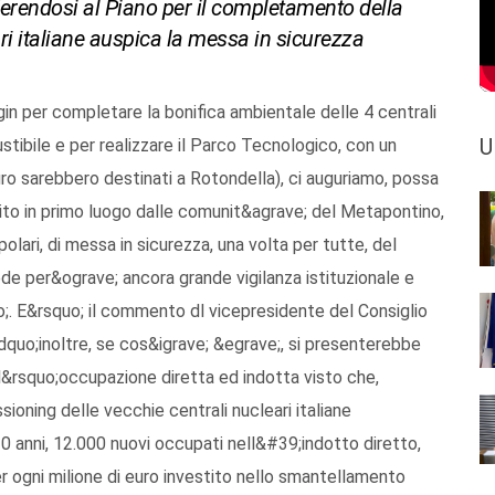
iferendosi al Piano per il completamento della
ri italiane auspica la messa in sicurezza
gin per completare la bonifica ambientale delle 4 centrali
U
ustibile e per realizzare il Parco Tecnologico, con un
 euro sarebbero destinati a Rotondella), ci auguriamo, possa
to in primo luogo dalle comunit&agrave; del Metapontino,
olari, di messa in sicurezza, una volta per tutte, del
ede per&ograve; ancora grande vigilanza istituzionale e
;. E&rsquo; il commento dl vicepresidente del Consiglio
quo;inoltre, se cos&igrave; &egrave;, si presenterebbe
&rsquo;occupazione diretta ed indotta visto che,
sioning delle vecchie centrali nucleari italiane
 anni, 12.000 nuovi occupati nell&#39;indotto diretto,
er ogni milione di euro investito nello smantellamento