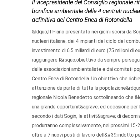
Il vicepresidente del Consiglio regionale r
bonifica ambientale delle 4 centrali nuclea
definitiva del Centro Enea di Rotondella
&ldquo;Il Piano presentato nei giorni scorsi da So
nucleari italiane, dei 4 impianti del ciclo del comb
investimento di 6,5 miliardi di euro (75 milioni di
raggiungere l&rsquo;obiettivo da sempre persegui
dalle associazioni ambientaliste e dai comitati pop
Centro Enea di Rotondella. Un obiettivo che richi
attenzione da parte di tutta la popolazione&rdquo
regionale Nicola Benedetto sottolineando che &ld
una grande opportunit&agrave; ed occasione per l
secondo i dati Sogin, le attivit&agrave; di decomis
produrranno complessivamente, nei prossimi 15-20
oltre a 7 nuovi posti di lavoro dell&#39;indotto p