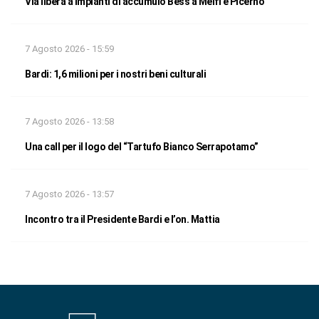
Via libera a impianti di accumulo Bess a Melfi e Picerno
7 Agosto 2026 - 15:59
Bardi: 1,6 milioni per i nostri beni culturali
7 Agosto 2026 - 13:58
Una call per il logo del “Tartufo Bianco Serrapotamo”
7 Agosto 2026 - 13:57
Incontro tra il Presidente Bardi e l’on. Mattia