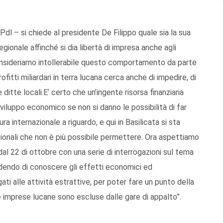
 Pdl – si chiede al presidente De Filippo quale sia la sua
egionale affinché si dia libertà di impresa anche agli
 consideriamo intollerabile questo comportamento da parte
ofitti miliardari in terra lucana cerca anche di impedire, di
 ditte locali.E’ certo che un’ingente risorsa finanziaria
 sviluppo economico se non si danno le possibilità di far
a internazionale a riguardo, e qui in Basilicata si sta
ionali che non è più possibile permettere. Ora aspettiamo
al 22 di ottobre con una serie di interrogazioni sul tema
edendo di conoscere gli effetti economici ed
i alle attività estrattive, per poter fare un punto della
 imprese lucane sono escluse dalle gare di appalto”.