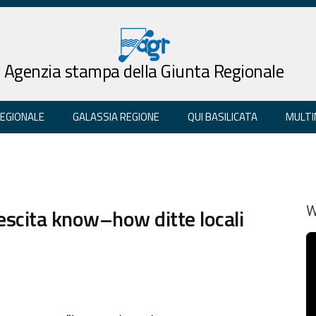
Agenzia stampa della Giunta Regionale
REGIONALE
GALASSIA REGIONE
QUI BASILICATA
MULTI
rescita know–how ditte locali
W