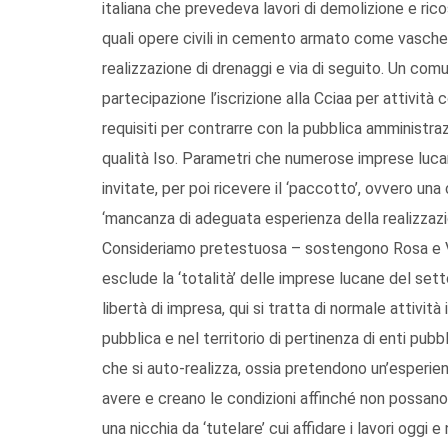
italiana che prevedeva lavori di demolizione e ricos
quali opere civili in cemento armato come vasche 
realizzazione di drenaggi e via di seguito. Un comu
partecipazione l’iscrizione alla Cciaa per attività
requisiti per contrarre con la pubblica amministraz
qualità Iso. Parametri che numerose imprese luca
invitate, per poi ricevere il ‘paccotto’, ovvero u
‘mancanza di adeguata esperienza della realizzazio
Consideriamo pretestuosa – sostengono Rosa e Ve
esclude la ‘totalità’ delle imprese lucane del sett
libertà di impresa, qui si tratta di normale attivit
pubblica e nel territorio di pertinenza di enti pu
che si auto-realizza, ossia pretendono un’esperie
avere e creano le condizioni affinché non possano 
una nicchia da ‘tutelare’ cui affidare i lavori ogg