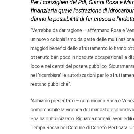
Per i consiglieri del Pdl, Gianni Rosa e Mar
finanziaria quale l’estrazione di idrocarbu
danno le possibilità di far crescere l’indott
“Verrebbe da dar ragione – affermano Rosa e Venez
un nuovo colonialismo da parte delle multinazionali
maggiori benefici dello sfruttamento lo hanno ott
ottenuto ben poco in ricadute occupazionali e di s
loco e nei centri del potere pubblico. Sicuramen
nel ‘ricambiare’ le autorizzazioni per lo sfruttamen
restano pubbliche”.
“Abbiamo presentato – comunicano Rosa e Venezia
comprensibile la vicenda del mandato esplorativo c
Spa ha pubblicizzato. Riguarda normali lavori edil
Tempa Rossa nel Comune di Corleto Perticara. Un 