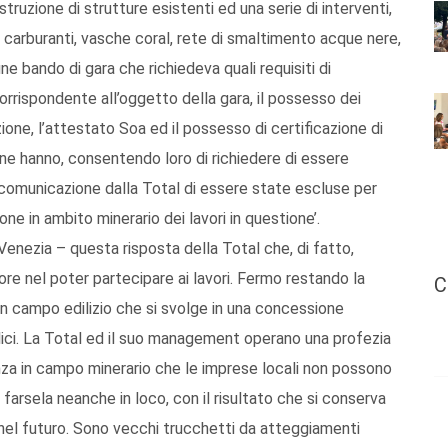
truzione di strutture esistenti ed una serie di interventi,
carburanti, vasche coral, rete di smaltimento acque nere,
ne bando di gara che richiedeva quali requisiti di
 corrispondente all’oggetto della gara, il possesso dei
ione, l’attestato Soa ed il possesso di certificazione di
ne hanno, consentendo loro di richiedere di essere
na comunicazione dalla Total di essere state escluse per
ne in ambito minerario dei lavori in questione’.
nezia – questa risposta della Total che, di fatto,
ore nel poter partecipare ai lavori. Fermo restando la
C
à in campo edilizio che si svolge in una concessione
bblici. La Total ed il suo management operano una profezia
nza in campo minerario che le imprese locali non possono
farsela neanche in loco, con il risultato che si conserva
i e nel futuro. Sono vecchi trucchetti da atteggiamenti