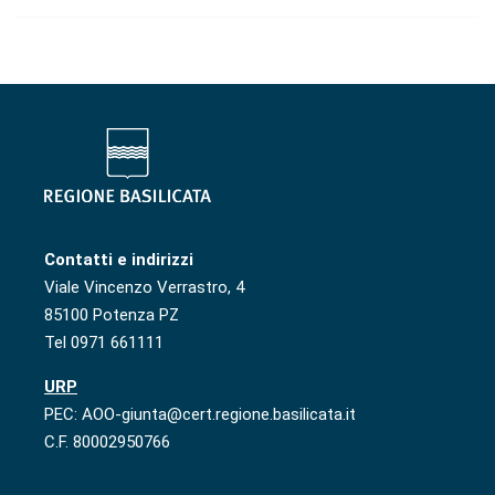
Contatti e indirizzi
Viale Vincenzo Verrastro, 4
85100 Potenza PZ
Tel 0971 661111
URP
PEC: AOO-giunta@cert.regione.basilicata.it
C.F. 80002950766