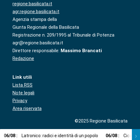
regione.basilicata.it
agr.regione.basilicata.it
Agenzia stampa della
Giunta Regionale della Basilicata
Registrazione n. 209/1995 al Tribunale di Potenza
agr@regione.basilicata.it
Direttore responsabile:
Massimo Brancati
Redazione
Link utili
Lista RSS
Note legali
Privacy
Area riservata
©2025 Regione Basilicata
06
/
08
:
Latronico: radici e identità di un popolo
06
/
08
:
Cicala: 