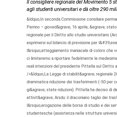
Il consigliere regionale del Movimento 5 stell
agli studenti universitari e dà oltre 290 m
&ldquo;In seconda Commissione consiliare perman
Perrino – gioved&igrave; 16 aprile, &egrave; stat
regionale per il Diritto allo studio universitario 
esprimersi sul bilancio di previsione per l&#39;e
l&rsquo;atteggiamento maniacale di coloro che ve
ci limiteremo a riportare fedelmente le medesime
reali intenzioni del presidente Pittella sul Diritto 
/>&ldquo;La Legge di stabilit&agrave; regionale
drammatica riduzione dei trasferimenti (-50 per c
gi&agrave; state riduzioni). Pittella ha deciso di d
attivit&agrave; Arsdu: il draconiano taglio dei t
l&rsquo;erogazione delle borse di studio e dei serv
studentesche (assistenza nelle strutture universitar