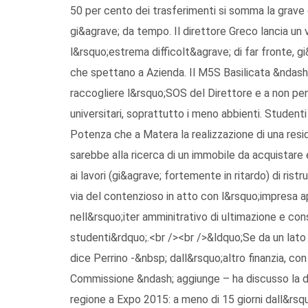
50 per cento dei trasferimenti si somma la grave 
gi&agrave; da tempo. Il direttore Greco lancia un
l&rsquo;estrema difficolt&agrave; di far fronte, g
che spettano a Azienda. Il M5S Basilicata &ndash; r
raccogliere l&rsquo;SOS del Direttore e a non pen
universitari, soprattutto i meno abbienti. Studen
Potenza che a Matera la realizzazione di una resi
sarebbe alla ricerca di un immobile da acquistare e
ai lavori (gi&agrave; fortemente in ritardo) di ris
via del contenzioso in atto con l&rsquo;impresa ap
nell&rsquo;iter amminitrativo di ultimazione e con
studenti&rdquo;.<br /><br />&ldquo;Se da un lato Pi
dice Perrino -&nbsp; dall&rsquo;altro finanzia, co
Commissione &ndash; aggiunge – ha discusso la deli
regione a Expo 2015: a meno di 15 giorni dall&rsq