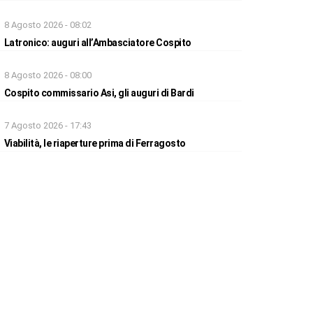
8 Agosto 2026 - 08:02
Latronico: auguri all’Ambasciatore Cospito
8 Agosto 2026 - 08:00
Cospito commissario Asi, gli auguri di Bardi
7 Agosto 2026 - 17:43
Viabilità, le riaperture prima di Ferragosto