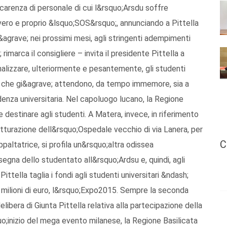
carenza di personale di cui l&rsquo;Arsdu soffre
 vero e proprio &lsquo;SOS&rsquo;, annunciando a Pittella
i&agrave; nei prossimi mesi, agli stringenti adempimenti
imarca il consigliere – invita il presidente Pittella a
alizzare, ulteriormente e pesantemente, gli studenti
ti che gi&agrave; attendono, da tempo immemore, sia a
denza universitaria. Nel capoluogo lucano, la Regione
 destinare agli studenti. A Matera, invece, in riferimento
trutturazione dell&rsquo;Ospedale vecchio di via Lanera, per
C
paltatrice, si profila un&rsquo;altra odissea
segna dello studentato all&rsquo;Ardsu e, quindi, agli
ttella taglia i fondi agli studenti universitari &ndash;
n milioni di euro, l&rsquo;Expo2015. Sempre la seconda
bera di Giunta Pittella relativa alla partecipazione della
uo;inizio del mega evento milanese, la Regione Basilicata