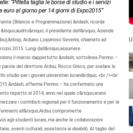
e: “Pittella taglia le borse di studio e i servizi
ila euro al giorno per 14 giorni di Expo2015”
ente (Bilancio e Programmazione) &ndash; ricorda
o &lsquo;audito&rsquo; il presidente dell&rsquo; Azienda
U
(Ardsu),&nbsp; Arduino Lospinoso Severini, chiamato ad
sercizio 2015. Lungi dall&rsquo;assumere
dono il marcio dappertutto &ndash; sottolinea Perrino –
 parole del direttore Ardsu, Rocco Greco, per svelare le
allo studio per i giovani universitari lucani&rdquo;.<br /><br
 2015 &ndash; afferma Perrino – ha confermato una
ento rispetto al 2014, anno nel quale c&rsquo;erano
imezzare i contributi regionali per il funzionamento e per le
rasferimenti all&rsquo;Ardsu compromette
izi agli studenti lucani, ma anche le collaborazioni
ie, eventi culturali, assistenza ai disabili). Al taglio del