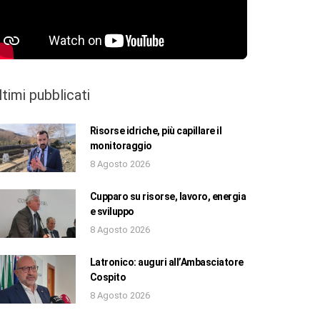
ltimi pubblicati
Risorse idriche, più capillare il
monitoraggio
8 Agosto 2026
Cupparo su risorse, lavoro, energia
e sviluppo
8 Agosto 2026
Latronico: auguri all’Ambasciatore
Cospito
8 Agosto 2026