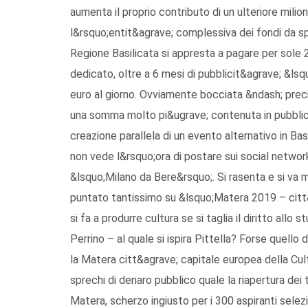
aumenta il proprio contributo di un ulteriore mili
l&rsquo;entit&agrave; complessiva dei fondi da sp
Regione Basilicata si appresta a pagare per sole 2
dedicato, oltre a 6 mesi di pubblicit&agrave; &lsq
euro al giorno. Ovviamente bocciata &ndash; preci
una somma molto pi&ugrave; contenuta in pubblici
creazione parallela di un evento alternativo in Bas
non vede l&rsquo;ora di postare sui social network 
&lsquo;Milano da Bere&rsquo;. Si rasenta e si va 
puntato tantissimo su &lsquo;Matera 2019 – citt
si fa a produrre cultura se si taglia il diritto allo
Perrino – al quale si ispira Pittella? Forse quell
la Matera citt&agrave; capitale europea della Cult
sprechi di denaro pubblico quale la riapertura dei
Matera, scherzo ingiusto per i 300 aspiranti selez