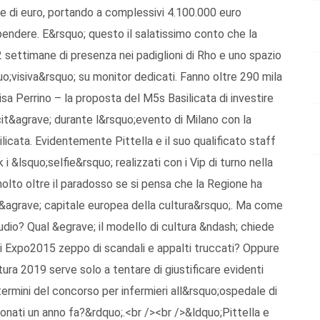
one di euro, portando a complessivi 4.100.000 euro
endere. E&rsquo; questo il salatissimo conto che la
 settimane di presenza nei padiglioni di Rho e uno spazio
uo;visiva&rsquo; su monitor dedicati. Fanno oltre 290 mila
sa Perrino – la proposta del M5s Basilicata di investire
t&agrave; durante l&rsquo;evento di Milano con la
ilicata. Evidentemente Pittella e il suo qualificato staff
i &lsquo;selfie&rsquo; realizzati con i Vip di turno nella
molto oltre il paradosso se si pensa che la Regione ha
&agrave; capitale europea della cultura&rsquo;. Ma come
 studio? Qual &egrave; il modello di cultura &ndash; chiede
o di Expo2015 zeppo di scandali e appalti truccati? Oppure
ura 2019 serve solo a tentare di giustificare evidenti
 termini del concorso per infermieri all&rsquo;ospedale di
ionati un anno fa?&rdquo;.<br /><br />&ldquo;Pittella e