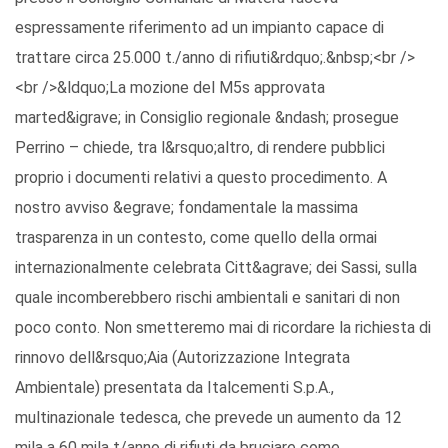
espressamente riferimento ad un impianto capace di
trattare circa 25.000 t./anno di rifiuti&rdquo;.&nbsp;<br />
<br />&ldquo;La mozione del M5s approvata
marted&igrave; in Consiglio regionale &ndash; prosegue
Perrino – chiede, tra l&rsquo;altro, di rendere pubblici
proprio i documenti relativi a questo procedimento. A
nostro avviso &egrave; fondamentale la massima
trasparenza in un contesto, come quello della ormai
internazionalmente celebrata Citt&agrave; dei Sassi, sulla
quale incomberebbero rischi ambientali e sanitari di non
poco conto. Non smetteremo mai di ricordare la richiesta di
rinnovo dell&rsquo;Aia (Autorizzazione Integrata
Ambientale) presentata da Italcementi S.p.A.,
multinazionale tedesca, che prevede un aumento da 12
mila a 60 mila t/anno di rifiuti da bruciare come