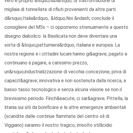
vero e proprio &lsquo;hub&rsquo; di trasformazione di
migliaia di tonnellate di rifiuti provenienti da altre parti
d&rsquo;Italia&rdquo;. &ldquo;Noi &ndash; conclude il
consigliere del M5s – ci opporremo strenuamente a questo
disegno diabolico: la Basilicata non deve diventare una
sorta di &lsquo;pattumiera&rdquo; italiana e europea. La
nostra regione e i cittadini lucani hanno gi&agrave; pagato e
continuano a pagare, a carissimo prezzo,
un&rsquo;industrializzazione di vecchia concezione, priva di
capacit&agrave; innovativa e non sostenuta dalla ricerca, a
basso tasso tecnologico e senza alcuna visione se non il
brevissimo periodo. Finch&eacute; ci sar&agrave; Pittella, la
litania sui siti da bonificare e le altre emergenze ambientali
(scandite dalle continue fiammate del centro oli di
Viggiano) saranno il nostro tragico, irrisolto stillicidio