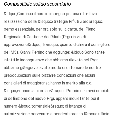
Combustibile solido secondario
&ldquo;Continua il nostro impegno per una effettiva
realizzazione della &lsquo;Strategia Rifiuti Zero&rsquo;,
perno essenziale, per ora solo sulla carta, del Piano
Regionale di Gestione dei Rifiuti (Prgr) in via di
approvazione&rdquo;. E&rsquo; quanto dichiara il consigliere
del M5s, Gianni Perrino che aggiunge: &ldquo;Sono tante
infatti le incongruenze che abbiamo rilevato nel Prgr:
abbiamo gi&agrave; avuto modo di esternare le nostre
preoccupazioni sulle bizzarre concezioni che alcuni
consiglieri di maggioranza hanno in merito alla c.d.
&lsquo;economia circolare&rsquo;. Proprio nei mesi cruciali
di definizione del nuovo Prgr, appare inquietante poi il
numero &lsquo;torrenziale&rsquo; di istanze di
autorizzazione pervenute e pendenti presso l&rsquo;ufficio