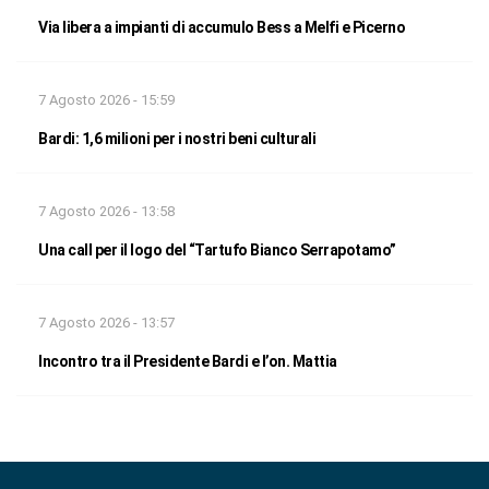
Via libera a impianti di accumulo Bess a Melfi e Picerno
7 Agosto 2026 - 15:59
Bardi: 1,6 milioni per i nostri beni culturali
7 Agosto 2026 - 13:58
Una call per il logo del “Tartufo Bianco Serrapotamo”
7 Agosto 2026 - 13:57
Incontro tra il Presidente Bardi e l’on. Mattia