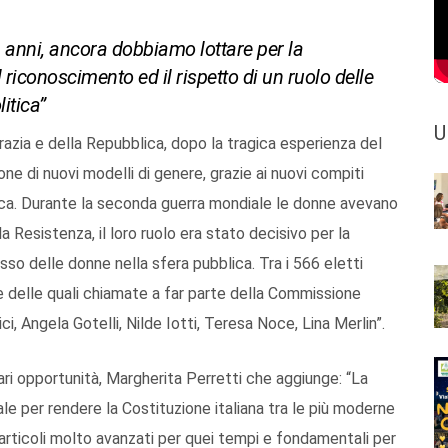
6 anni, ancora dobbiamo lottare per la
 riconoscimento ed il rispetto di un ruolo delle
litica”
U
razia e della Repubblica, dopo la tragica esperienza del
ne di nuovi modelli di genere, grazie ai nuovi compiti
itica. Durante la seconda guerra mondiale le donne avevano
la Resistenza, il loro ruolo era stato decisivo per la
esso delle donne nella sfera pubblica. Tra i 566 eletti
 delle quali chiamate a far parte della Commissione
ci, Angela Gotelli, Nilde Iotti, Teresa Noce, Lina Merlin”.
ri opportunità, Margherita Perretti che aggiunge: “La
e per rendere la Costituzione italiana tra le più moderne
o articoli molto avanzati per quei tempi e fondamentali per