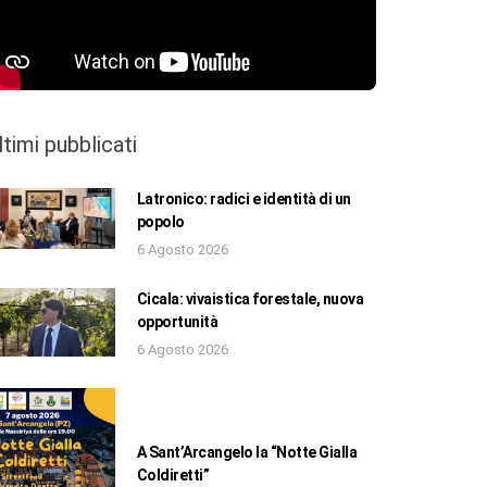
ltimi pubblicati
Latronico: radici e identità di un
popolo
6 Agosto 2026
Cicala: vivaistica forestale, nuova
opportunità
6 Agosto 2026
A Sant’Arcangelo la “Notte Gialla
Coldiretti”