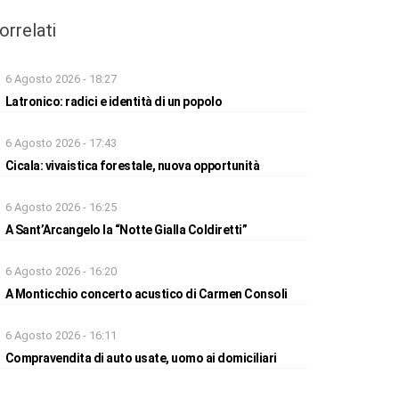
orrelati
6 Agosto 2026 - 18:27
Latronico: radici e identità di un popolo
6 Agosto 2026 - 17:43
Cicala: vivaistica forestale, nuova opportunità
6 Agosto 2026 - 16:25
A Sant’Arcangelo la “Notte Gialla Coldiretti”
6 Agosto 2026 - 16:20
A Monticchio concerto acustico di Carmen Consoli
6 Agosto 2026 - 16:11
Compravendita di auto usate, uomo ai domiciliari