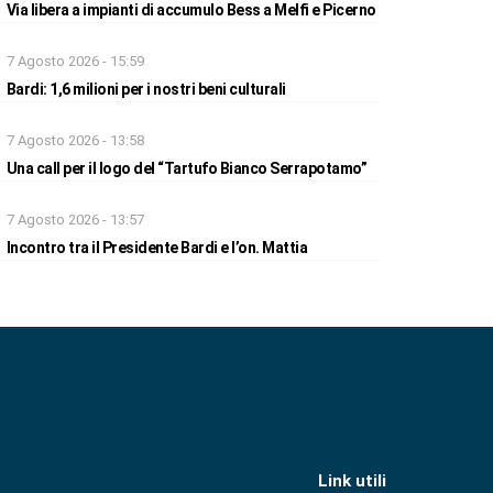
Via libera a impianti di accumulo Bess a Melfi e Picerno
7 Agosto 2026 - 15:59
Bardi: 1,6 milioni per i nostri beni culturali
7 Agosto 2026 - 13:58
Una call per il logo del “Tartufo Bianco Serrapotamo”
7 Agosto 2026 - 13:57
Incontro tra il Presidente Bardi e l’on. Mattia
Link utili